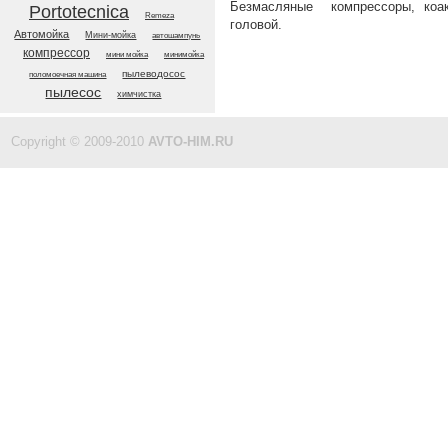
Безмасляные компрессоры, коак
Portotecnica
Remeza
головой.
Автомойка
Мини-мойка
автошампунь
компрессор
мини мойка
минимойка
пылеводосос
поломоечная машина
пылесос
химчистка
Copyright © 2009-2010
AVTO-HIM.RU