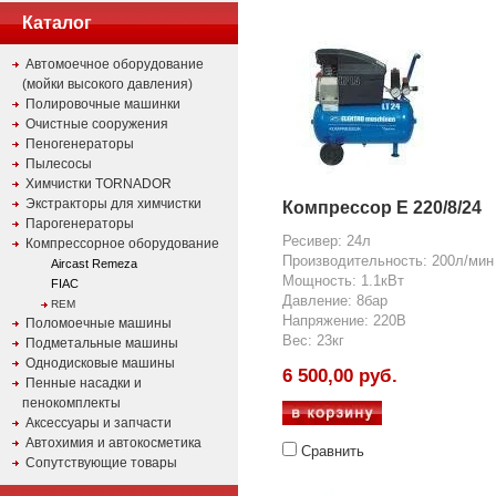
Каталог
Автомоечное оборудование
(мойки высокого давления)
Полировочные машинки
Очистные сооружения
Пеногенераторы
Пылесосы
Химчистки TORNADOR
Экстракторы для химчистки
Компрессор E 220/8/24
Парогенераторы
Ресивер: 24л
Компрессорное оборудование
Производительность: 200л/мин
Aircast Remeza
Мощность: 1.1кВт
FIAC
Давление: 8бар
REM
Напряжение: 220В
Поломоечные машины
Вес: 23кг
Подметальные машины
Однодисковые машины
6 500,00 руб.
Пенные насадки и
пенокомплекты
Аксессуары и запчасти
Автохимия и автокосметика
Сравнить
Сопутствующие товары