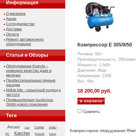
Информация
О магазине
Акции
Сотрудничество
Доставка
Оплата
Ремонт автомоечного
оборудования
Компрессор E 305/9/50
Ресивер: 50л
Статьи и Обзоры
Производительность: 295л/мин
Мощность: 1,5кВт
Оборудование Kranzle –
Давление: 9бар
немецкое качество даже в
мелочах
Напряжение: 220В
Профессиональные пенные
Вес: 49кг
насадки
Nilfisk Alto - серьезный подход к
18 200,00 руб.
чистоте
Промышленные пылесосы
Ghibli нового поколения
Сравнить
Теги
Aircast
Comet
GHIBLI
Cast
Компрессорное оборудование Rheinl
Karcher
Kranzle
Lavor
IPC