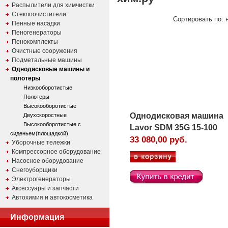
Распылители для химчистки
Стеклоочистители
Сортировать по: н
Пенные насадки
Пеногенераторы
Пенокомплекты
Очистные сооружения
Подметальные машины
Однодисковые машины и
полотеры
Низкооборотистые
Полотеры
Высокооборотистые
Однодисковая машина
Двухскоростные
Высокооборотистые с
Lavor SDM 35G 15-100
сиденьем(площадкой)
33 080,00 руб.
Уборочные тележки
Компрессорное оборудование
Насосное оборудование
Снегоуборщики
Электрогенераторы
Аксессуары и запчасти
Автохимия и автокосметика
Информация