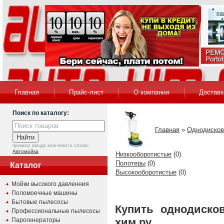
Главная
Прайс-лист
О компании
Доставк
Поиск по каталогу:
Главная
»
Однодисков
пример ввода ключевого слова:
Автомойка
Низкооборотистые
(0)
Полотеры
(0)
Каталог
Высокооборотистые
(0)
Мойки высокого давленния
Поломоечные машины
Бытовые пылесосы
Купить однодиско
Профессиональные пылесосы
хим.ру
Парогенераторы