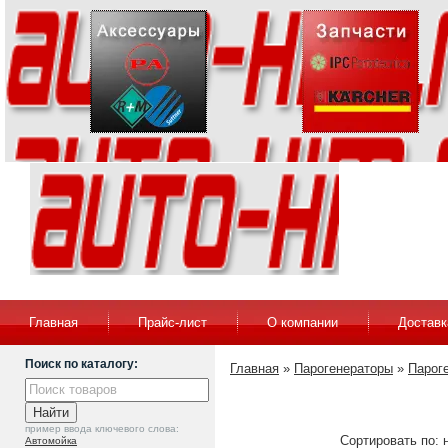
Главная
Прайс-лист
О компании
Доставк
Поиск по каталогу:
Главная
»
Парогенераторы
»
Парог
пример ввода ключевого слова:
Сортировать по: 
Автомойка