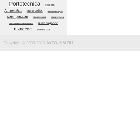
Portotecnica
Remeza
Автомойка
Мини-мойка
автошампунь
компрессор
мини мойка
минимойка
пылеводосос
поломоечная машина
пылесос
химчистка
Copyright © 2009-2010
AVTO-HIM.RU