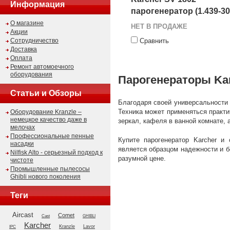
Информация
парогенератор (1.439-30
О магазине
НЕТ В ПРОДАЖЕ
Акции
Сотрудничество
Сравнить
Доставка
Оплата
Ремонт автомоечного
оборудования
Парогенераторы Ka
Статьи и Обзоры
Благодаря своей универсальности
Техника может применяться практи
Оборудование Kranzle –
немецкое качество даже в
зеркал, кафеля в ванной комнате, 
мелочах
Профессиональные пенные
Купите парогенератор Karcher и
насадки
является образцом надежности и 
Nilfisk Alto - серьезный подход к
разумной цене.
чистоте
Промышленные пылесосы
Ghibli нового поколения
Теги
Aircast
Comet
GHIBLI
Cast
Karcher
Kranzle
Lavor
IPC