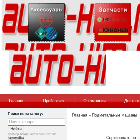
Главная
Прайс-лист
О компании
Доставк
Поиск по каталогу:
Главная
»
Подметальные машины
пример ввода ключевого слова:
Сортировать по: н
Автомойка