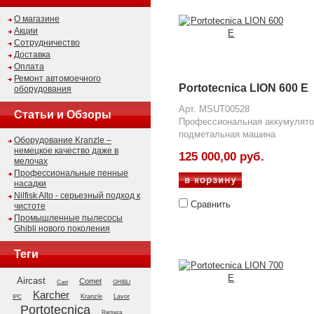
О магазине
Акции
Сотрудничество
Доставка
Оплата
Ремонт автомоечного
Portotecnica LION 600 E
оборудования
Арт. MSUT00528
Статьи и Обзоры
Профессиональная аккумулято
подметальная машина
Оборудование Kranzle –
немецкое качество даже в
125 000,00 руб.
мелочах
Профессиональные пенные
насадки
Nilfisk Alto - серьезный подход к
Сравнить
чистоте
Промышленные пылесосы
Ghibli нового поколения
Теги
Aircast
Comet
GHIBLI
Cast
Karcher
Kranzle
Lavor
IPC
Portotecnica
Remeza