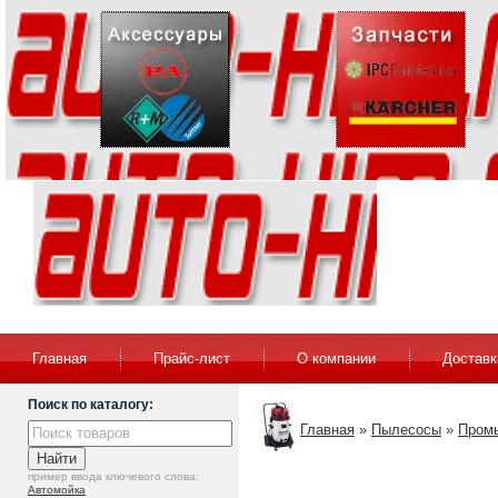
Главная
Прайс-лист
О компании
Доставк
Поиск по каталогу:
Главная
»
Пылесосы
»
Пром
пример ввода ключевого слова:
Автомойка