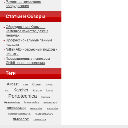
Ремонт автомоечного
оборудования
Статьи и Обзоры
Оборудование Kranzle –
немецкое качество даже в
мелочах
Профессиональные пенные
насадки
Nilfisk Alto - серьезный подход к
чистоте
Промышленные пылесосы
Ghibli нового поколения
Теги
Aircast
Comet
GHIBLI
Cast
Karcher
Kranzle
Lavor
IPC
Portotecnica
Remeza
Автомойка
Мини-мойка
автошампунь
компрессор
мини мойка
минимойка
пылеводосос
поломоечная машина
пылесос
химчистка