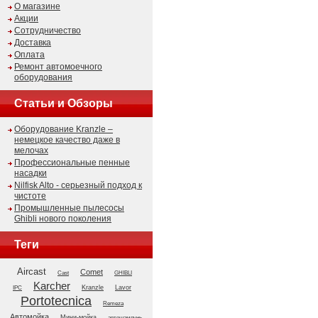
О магазине
Акции
Сотрудничество
Доставка
Оплата
Ремонт автомоечного
оборудования
Статьи и Обзоры
Оборудование Kranzle –
немецкое качество даже в
мелочах
Профессиональные пенные
насадки
Nilfisk Alto - серьезный подход к
чистоте
Промышленные пылесосы
Ghibli нового поколения
Теги
Aircast
Comet
GHIBLI
Cast
Karcher
Kranzle
Lavor
IPC
Portotecnica
Remeza
Автомойка
Мини-мойка
автошампунь