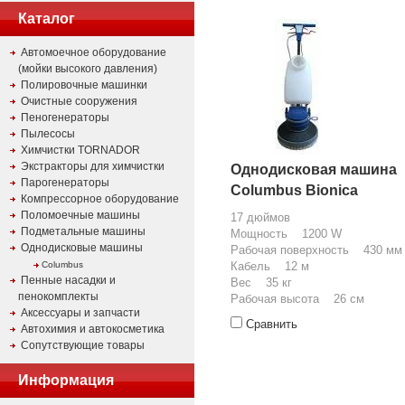
Каталог
Автомоечное оборудование
(мойки высокого давления)
Полировочные машинки
Очистные сооружения
Пеногенераторы
Пылесосы
Химчистки TORNADOR
Экстракторы для химчистки
Однодисковая машина
Парогенераторы
Columbus Bionica
Компрессорное оборудование
Поломоечные машины
17 дюймов
Подметальные машины
Мощность 1200 W
Однодисковые машины
Рабочая поверхность 430 мм
Columbus
Кабель 12 м
Пенные насадки и
Вес 35 кг
пенокомплекты
Рабочая высота 26 см
Аксессуары и запчасти
Сравнить
Автохимия и автокосметика
Сопутствующие товары
Информация