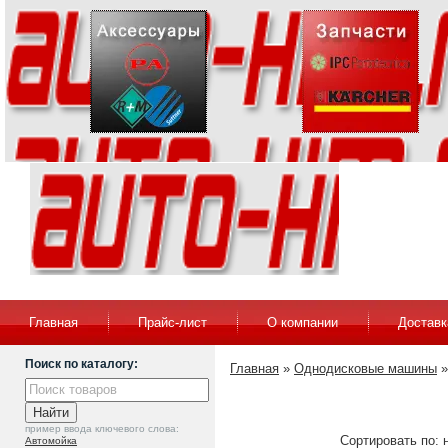
Главная
Прайс-лист
О компании
Доставк
Поиск по каталогу:
Главная
»
Однодисковые машины
пример ввода ключевого слова:
Сортировать по: н
Автомойка