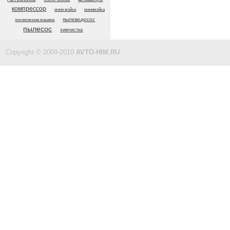
компрессор
мини мойка
минимойка
пылеводосос
поломоечная машина
пылесос
химчистка
Copyright © 2009-2010
AVTO-HIM.RU