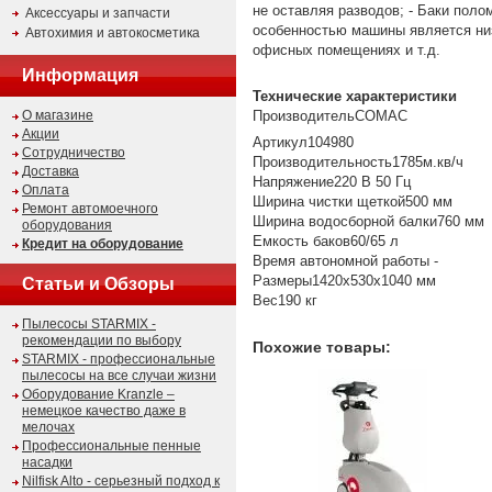
не оставляя разводов; - Баки пол
Аксессуары и запчасти
особенностью машины является низ
Автохимия и автокосметика
офисных помещениях и т.д.
Информация
Технические характеристики
О магазине
ПроизводительCOMAC
Акции
Артикул104980
Сотрудничество
Производительность1785м.кв/ч
Доставка
Напряжение220 В 50 Гц
Оплата
Ширина чистки щеткой500 мм
Ремонт автомоечного
Ширина водосборной балки760 мм
оборудования
Емкость баков60/65 л
Кредит на оборудование
Время автономной работы -
Размеры1420х530х1040 мм
Статьи и Обзоры
Вес190 кг
Пылесосы STARMIX -
рекомендации по выбору
Похожие товары:
STARMIX - профессиональные
пылесосы на все случаи жизни
Оборудование Kranzle –
немецкое качество даже в
мелочах
Профессиональные пенные
насадки
Nilfisk Alto - серьезный подход к