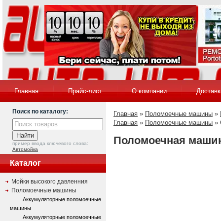
Главная
Прайс-лист
О компании
Доставк
Поиск по каталогу:
Главная
»
Поломоечные машины
»
Главная
»
Поломоечные машины
» 
Поломоечная машин
пример ввода ключевого слова:
Автомойка
Каталог
Мойки высокого давленния
Поломоечные машины
Аккумуляторные поломоечные
машины
Аккумуляторные поломоечные