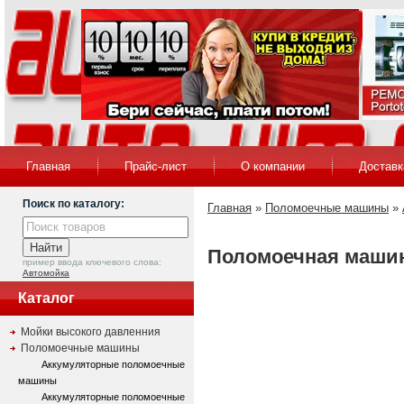
Главная
Прайс-лист
О компании
Доставк
Поиск по каталогу:
Главная
»
Поломоечные машины
»
Поломоечная машина
пример ввода ключевого слова:
Автомойка
Каталог
Мойки высокого давленния
Поломоечные машины
Аккумуляторные поломоечные
машины
Аккумуляторные поломоечные