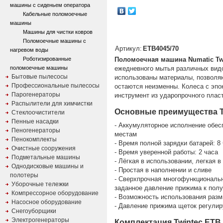
машины с сиденьем оператора
Кабельные поломоечные
машины
Машины для чистки ковров
Поломоечные машины с
Артикул:
ETB4045/70
нагревом воды
Роботизированные
Поломоечная машина Numatic Twi
поломоечные машины
ежедневного мытья различных видо
Бытовые пылесосы
использованы материалы, позволя
Профессиональные пылесосы
остаются неизменны. Колеса с эп
Парогенераторы
инструмент из ударопрочного плас
Распылители для химчистки
Основные преимущества Tw
Стеклоочистители
Пенные насадки
- Аккумуляторное исполнение обес
Пеногенераторы
местам
Пенокомплекты
- Время полной зарядки батарей: 8
Очистные сооружения
- Время уверенной работы: 2 часа
Подметальные машины
- Лёгкая в использовании, легкая 
Однодисковые машины и
- Простая в наполнении и сливе
полотеры
- Сверхпрочная многофункциональ
Уборочные тележки
заданное давление прижима к полу
Компрессорное оборудование
- Возможность использования разм
Насосное оборудование
- Давление прижима щеток регулир
Снегоуборщики
Электрогенераторы
Комплектация Twintec ETB 