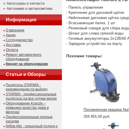
Аксессуары и запчасти
- Панель управления
Автохимия и автокосметика
- Крепления для дисковой щётки
- Нейлоновая дисковая щётка средн
Информация
- Всасывающая балка, 1 шт
- Резиновый сквидж для сбора воды
О магазине
- Шланг для слива грязной воды
Акции
- Гелевые аккумуляторы 2х12В/60 
Сотрудничество
- Зарядное устройство на борту
Доставка
Оплата
Ремонт автомоечного
Похожие товары:
оборудования
Кредит на оборудование
Статьи и Обзоры
Пылесосы STARMIX -
рекомендации по выбору
STARMIX - профессиональные
пылесосы на все случаи жизни
Оборудование Kranzle –
немецкое качество даже в
Поломоечная машина Num
мелочах
204 855,00 руб.
Профессиональные пенные
насадки
Nilfisk Alto - серьезный подход к