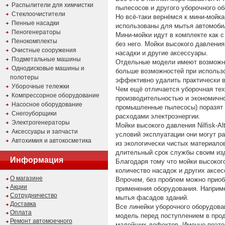
Распылители для химчистки
пылесосов и другого уборочного обо
Стеклоочистители
Но всё-таки вернёмся к мини-мойк
Пенные насадки
использованы для мытья автомобил
Пеногенераторы
Мини-мойки идут в комплекте как 
Пенокомплекты
без него. Мойки высокого давления
Очистные сооружения
насадки и другие аксессуары.
Подметальные машины
Отдельные модели имеют возможнос
Однодисковые машины и
больше возможностей при использо
полотеры
эффективно удалить практически в
Уборочные тележки
Чем ещё отличается уборочная техни
Компрессорное оборудование
производительностью и экономично
Насосное оборудование
промышленные пылесосы) поразят в
Снегоуборщики
расходами электроэнергии.
Электрогенераторы
Мойки высокого давления Nilfisk-A
Аксессуары и запчасти
условий эксплуатации они могут раб
Автохимия и автокосметика
из экологически чистых материало
длительный срок службы своим из
Информация
Благодаря тому что мойки высоког
количество насадок и других аксес
О магазине
Впрочем, без проблем можно прио
Акции
применения оборудования. Например
Сотрудничество
мытья фасадов зданий.
Доставка
Все линейки уборочного оборудова
Оплата
модель перед поступлением в прод
Ремонт автомоечного
малейших дефектов. Именно поэтому