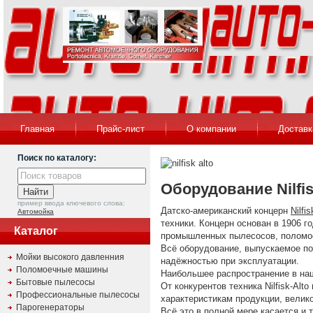
Главная
Прайс-лист
О компании
Доставк
Поиск по каталогу:
Оборудование Nilfi
пример ввода ключевого слова:
Датско-американский концерн
Nilfis
Автомойка
техники. Концерн основан в 1906 
Каталог
промышленных пылесосов, поломоеч
Всё оборудование, выпускаемое под
Мойки высокого давленния
надёжностью при эксплуатации.
Поломоечные машины
Наибольшее распространение в наш
Бытовые пылесосы
От конкурентов техника Nilfisk-Al
Профессиональные пылесосы
характеристикам продукции, вели
Парогенераторы
Всё это в полной мере касается и 