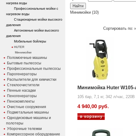
нагрева воды
Профессиональные мойки с
Минимойки (10)
нагревом воды
Стационарные мойки высокого
давления
Сортировать по: н
Автономные мойки высокого
давления
Мобильные бойлеры
HUTER
Минимойки
Поломоечные машины
Бытовые пылесосы
Профессиональные пылесосы
Парогенераторы
Распылители для химчистки
Стеклоочистители
Минимойка Huter W105
Пенные насадки
Пеногенераторы
105 бар, 7,1 кг, 342 л/час, 220В
Пенокомплекты
4 940,00 руб.
Очистные сооружения
Подметальные машины
Однодисковые машины и
полотеры
Уборочные тележки
Компрессорное оборудование