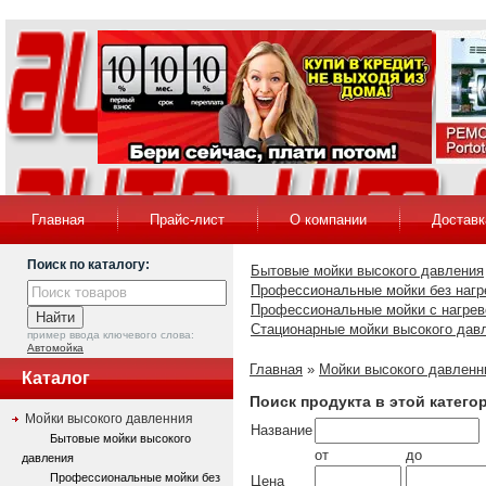
Главная
Прайс-лист
О компании
Доставк
Поиск по каталогу:
Бытовые мойки высокого давления
Профессиональные мойки без нагр
Профессиональные мойки с нагре
Стационарные мойки высокого дав
пример ввода ключевого слова:
Автомойка
Главная
»
Мойки высокого давленн
Каталог
Поиск продукта в этой катего
Мойки высокого давленния
Название
Бытовые мойки высокого
от
до
давления
Профессиональные мойки без
Цена