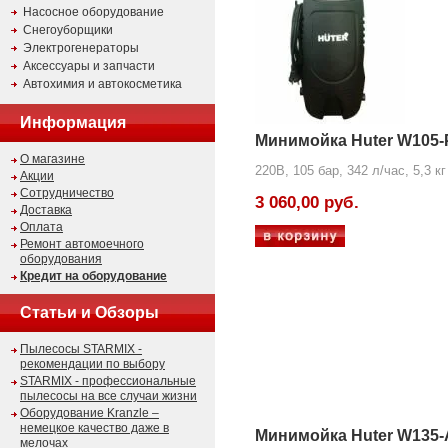
Насосное оборудование
Снегоуборщики
Электрогенераторы
Аксессуары и запчасти
Автохимия и автокосметика
Информация
Минимойка Huter W105-
О магазине
220В, 105 бар, 342 л/час, 5,3 кг
Акции
Сотрудничество
3 060,00 руб.
Доставка
Оплата
Ремонт автомоечного
оборудования
Кредит на оборудование
Статьи и Обзоры
Пылесосы STARMIX -
рекомендации по выбору
STARMIX - профессиональные
пылесосы на все случаи жизни
Оборудование Kranzle –
немецкое качество даже в
Минимойка Huter W135
мелочах