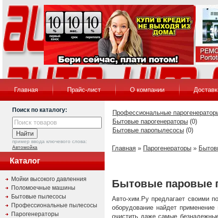
Главная
Прайс-лист
О компании
Доставк
Поиск по каталогу:
Профессиональные парогенератор
Бытовые парогенераторы
(0)
Бытовые паропылесосы
(0)
пример ввода ключевого слова:
Автомойка
Главная
»
Парогенераторы
»
Бытов
Каталог
Мойки высокого давленния
Бытовые паровые 
Поломоечные машины
Бытовые пылесосы
Авто-хим.Ру предлагает своими п
Профессиональные пылесосы
оборудование найдет применение
Парогенераторы
очистить даже самые безнадежные