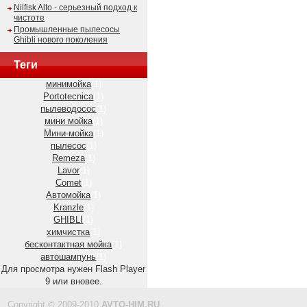
Nilfisk Alto - серьезный подход к
чистоте
Промышленные пылесосы
Ghibli нового поколения
Теги
минимойка
(1)
Portotecnica
(1)
пылеводосос
(1)
мини мойка
(1)
Мини-мойка
(1)
пылесос
(1)
Remeza
(1)
Lavor
(1)
Comet
(1)
Автомойка
(1)
Kranzle
(1)
GHIBLI
(1)
химчистка
(1)
бесконтактная мойка
(1)
автошампунь
(1)
Для просмотра нужен Flash Player
9 или вновее.
Copyright © 2009-2010
AVTO-HIM.RU