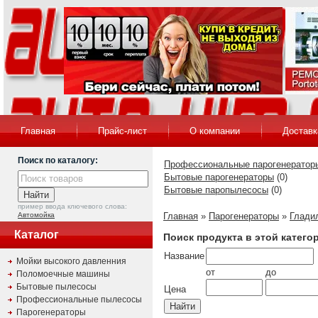
Главная
Прайс-лист
О компании
Доставк
Поиск по каталогу:
Профессиональные парогенератор
Бытовые парогенераторы
(0)
Бытовые паропылесосы
(0)
пример ввода ключевого слова:
Автомойка
Главная
»
Парогенераторы
»
Глади
Каталог
Поиск продукта в этой катего
Название
Мойки высокого давленния
от
до
Поломоечные машины
Бытовые пылесосы
Цена
Профессиональные пылесосы
Парогенераторы