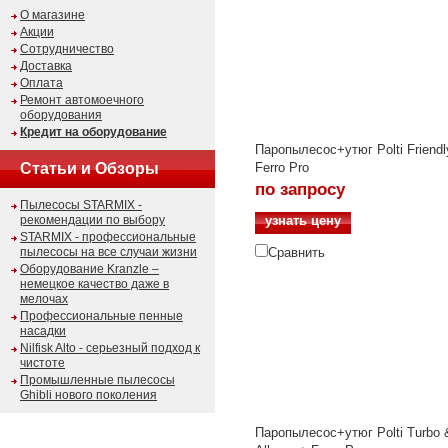
О магазине
Акции
Сотрудничество
Доставка
Оплата
Ремонт автомоечного
оборудования
Кредит на оборудование
Паропылесос+утюг Polti Friendl
Статьи и Обзоры
Ferro Pro
по запросу
Пылесосы STARMIX -
рекомендации по выбору
узнать цену
STARMIX - профессиональные
пылесосы на все случаи жизни
Сравнить
Оборудование Kranzle –
немецкое качество даже в
мелочах
Профессиональные пенные
насадки
Nilfisk Alto - серьезный подход к
чистоте
Промышленные пылесосы
Ghibli нового поколения
Паропылесос+утюг Polti Turbo 