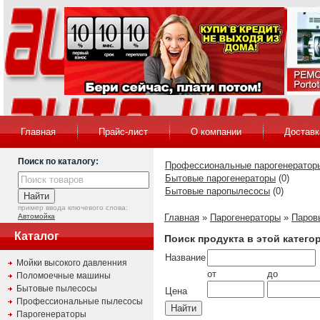
Главная
Прайс-лист
О компании
Доставк
Поиск по каталогу:
Профессиональные парогенератор
Бытовые парогенераторы
(0)
Бытовые паропылесосы
(0)
пример ввода ключевого слова:
Автомойка
Главная
»
Парогенераторы
»
Паров
Каталог
Поиск продукта в этой катего
Название
Мойки высокого давленния
от
до
Поломоечные машины
Бытовые пылесосы
Цена
Профессиональные пылесосы
Парогенераторы