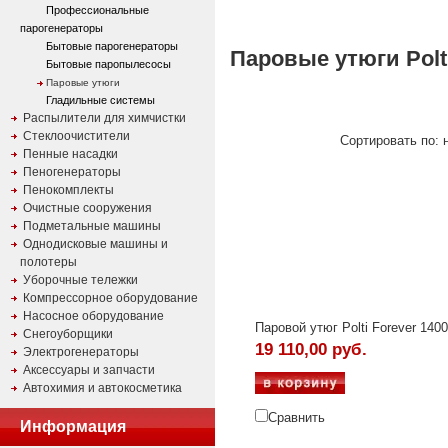
Профессиональные
парогенераторы
Бытовые парогенераторы
Паровые утюги Polt
Бытовые паропылесосы
Паровые утюги
Гладильные системы
Распылители для химчистки
Стеклоочистители
Сортировать по: н
Пенные насадки
Пеногенераторы
Пенокомплекты
Очистные сооружения
Подметальные машины
Однодисковые машины и
полотеры
Уборочные тележки
Компрессорное оборудование
Насосное оборудование
Паровой утюг Polti Forever 1400
Снегоуборщики
19 110,00 руб.
Электрогенераторы
Аксессуары и запчасти
Автохимия и автокосметика
Сравнить
Информация