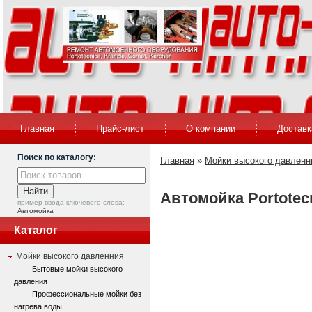
Главная
Прайс-лист
О компании
Доставк
Поиск по каталогу:
Главная
»
Мойки высокого давленн
Автомойка Portotec
пример ввода ключевого слова:
Автомойка
Каталог
Мойки высокого давленния
Бытовые мойки высокого
давления
Профессиональные мойки без
нагрева воды