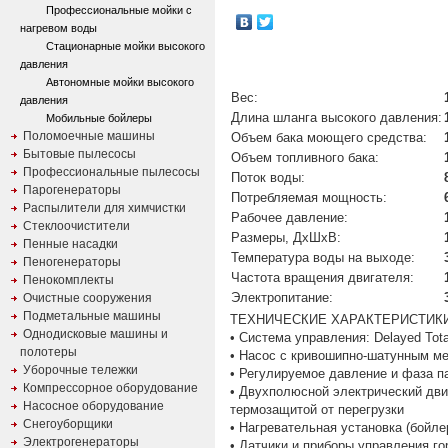
Профессиональные мойки с
нагревом воды
Стационарные мойки высокого
давления
Автономные мойки высокого
Вес:
давления
Длина шланга высокого давления:
Мобильные бойлеры
Поломоечные машины
Объем бака моющего средства:
Бытовые пылесосы
Объем топливного бака:
Профессиональные пылесосы
Поток воды:
Парогенераторы
Потребляемая мощность:
Распылители для химчистки
Рабочее давление:
Стеклоочистители
Размеры, ДхШхВ:
Пенные насадки
Температура воды на выходе:
Пеногенераторы
Частота вращения двигателя:
Пенокомплекты
Электропитание:
Очистные сооружения
Подметальные машины
ТЕХНИЧЕСКИЕ ХАРАКТЕРИСТИК
Однодисковые машины и
• Система управления: Delayed Tota
полотеры
• Насос с кривошипно-шатунным ме
Уборочные тележки
• Регулируемое давление и фаза п
Компрессорное оборудование
• Двухполюсной электрический дви
Насосное оборудование
термозащитой от перегрузки
Снегоуборщики
• Нагревательная установка (бойл
Электрогенераторы
• Датчики и приборы управления г