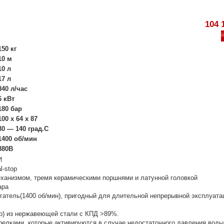
104 
150 кг
10 м
10 л
17 л
840 л/час
6 кВт
180 бар
100 x 64 x 87
30 — 140 град.С
1400 об/мин
380В
И
l-stop
ханизмом, тремя керамическими поршнями и латунной головкой
ара
гатель(1400 об/мин), пригодный для длительной непрерывной эксплуата
ер) из нержавеющей стали с КПД >89%.
орелками, которые активируются в случае недостаточного давления воды