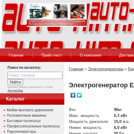
Главная
Прайс-лист
О компании
Доставк
Поиск по каталогу:
Главная
»
Электрогенераторы
»
Бе
Электрогенератор E
пример ввода ключевого слова:
Автомойка
Каталог
Вес:
96кг
Мойки высокого давленния
Поломоечные машины
Макс. мощность:
6,3 кВт
Бытовые пылесосы
Мощность двигателя:
15,0 л.с.
Профессиональные пылесосы
Номин. мощность:
6,0 кВт
Парогенераторы
Номин. частота:
50 Гц