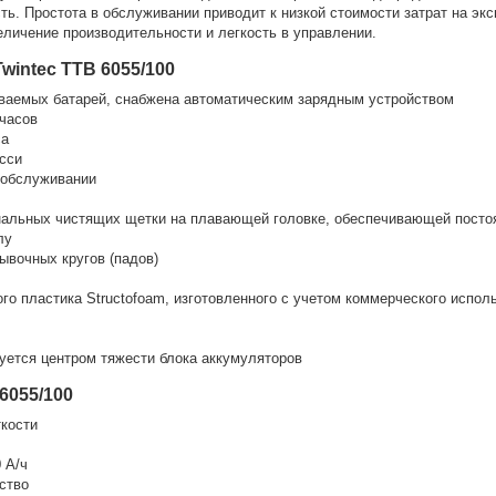
ть. Простота в обслуживании приводит к низкой стоимости затрат на эк
еличение производительности и легкость в управлении.
intec TTB 6055/100
иваемых батарей, снабжена автоматическим зарядным устройством
 часов
са
асси
в обслуживании
нальных чистящих щетки на плавающей головке, обеспечивающей посто
лу
ывочных кругов (падов)
ого пластика Structofoam, изготовленного с учетом коммерческого испол
уется центром тяжести блока аккумуляторов
6055/100
ткости
 А/ч
ство