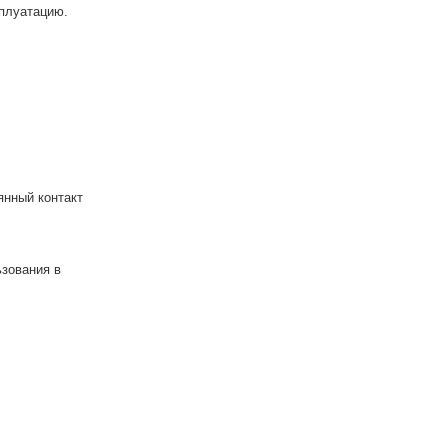
сплуатацию.
янный контакт
ьзования в