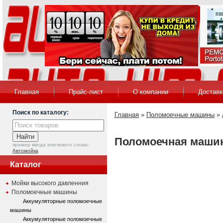
Главная
Прайс-лист
О компании
Доставк
Поиск по каталогу:
Главная
»
Поломоечные машины
»
Поломоечная машина
пример ввода ключевого слова:
Автомойка
Каталог
Мойки высокого давленния
Поломоечные машины
Аккумуляторные поломоечные
машины
Аккумуляторные поломоечные