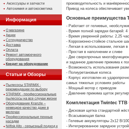
производительность и манёвреннос
Аксессуары и запчасти
Привод на колеса обеспечивает ув
Автохимия и автокосметика
Основные преимущества Tw
Информация
- Работает от гелиевых, необслуж
О магазине
- Время полной зарядки батарей: 4
Акции
- Время уверенной работы: 2,25 ча
Сотрудничество
- Коррозионно-стойкое стальное ш
Доставка
- Легкая в использовании, легкая 
Оплата
- Простая в наполнении и сливе
Ремонт автомоечного
- Две сверхпрочных многофункцио
оборудования
и заданное давление прижима к по
Кредит на оборудование
- Возможность использования разм
- Полиуретановые колеса
Статьи и Обзоры
- Корпус изготовлен из ударопрочн
самых тяжелых условиях работы
Пылесосы STARMIX -
- Мощный мотор с приводом
рекомендации по выбору
- Давление прижима щеток регулир
STARMIX - профессиональные
пылесосы на все случаи жизни
Комплектация Twintec TTB 
Оборудование Kranzle –
немецкое качество даже в
- Дисковая щетка стандартной жёс
мелочах
- Всасывающая балка
Профессиональные пенные
- Гелевые аккумуляторы 2х12 В/100
насадки
- Интегрированное зарядное устрой
Nilfisk Alto - серьезный подход к