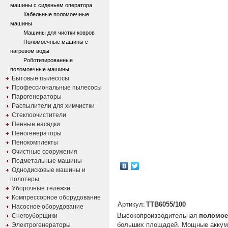
машины с сиденьем оператора
Кабельные поломоечные
машины
Машины для чистки ковров
Поломоечные машины с
нагревом воды
Роботизированные
поломоечные машины
Бытовые пылесосы
Профессиональные пылесосы
Парогенераторы
Распылители для химчистки
Стеклоочистители
Пенные насадки
Пеногенераторы
Пенокомплекты
Очистные сооружения
Подметальные машины
Однодисковые машины и
полотеры
Уборочные тележки
Компрессорное оборудование
Артикул:
TTB6055/100
Насосное оборудование
Высокопроизводительная
поломое
Снегоуборщики
больших площадей. Мощные аккуму
Электрогенераторы