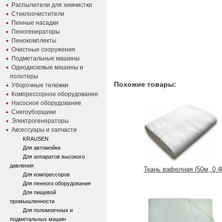
Распылители для химчистки
Стеклоочистители
Пенные насадки
Пеногенераторы
Пенокомплекты
Очистные сооружения
Подметальные машины
Однодисковые машины и
полотеры
Похожие товары:
Уборочные тележки
Компрессорное оборудование
Насосное оборудование
Снегоуборщики
Электрогенераторы
Аксессуары и запчасти
KRAUSEN
Для автомойки
Для аппаратов высокого
давления
Ткань вафелная (50м, 0.40
Для компрессоров
Для пенного оборудования
Для пищевой
промышленности
Для поломоечных и
подметальных машин