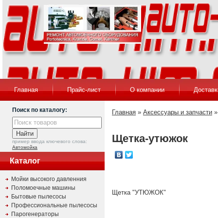
Главная
Прайс-лист
О компании
Доставк
Поиск по каталогу:
Главная
»
Аксессуары и запчасти
Щетка-утюжок
пример ввода ключевого слова:
Автомойка
Каталог
Мойки высокого давленния
Поломоечные машины
Щетка "УТЮЖОК"
Бытовые пылесосы
Профессиональные пылесосы
Парогенераторы