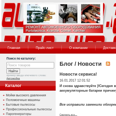
Главная
Прайс-лист
О компании
Доставк
Поиск по каталогу:
Блог / Новости
Новости сервиса!
пример ввода ключевого слова:
Автомойка
16.01.2017 12:01:52
Каталог
И снова здравствуйте )!Сегодня 
аккумуляторные батареи причину
Мойки высокого давленния
Поломоечные машины
Все исправили заменили обгоре
Бытовые пылесосы
Профессиональные пылесосы
Парогенераторы
Смотреть все...