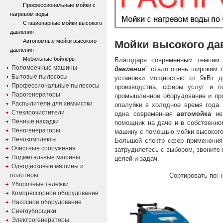
Профессиональные мойки с
нагревом воды
Стационарные мойки высокого
давления
Автономные мойки высокого
Мойки высокого да
давления
Мобильные бойлеры
Благодаря современным темпам 
Поломоечные машины
давления
" стало очень широким
Бытовые пылесосы
установки мощностью от 9кВт д
Профессиональные пылесосы
производства, сферы услуг и 
Парогенераторы
промышленное оборудование и про
Распылители для химчистки
опалубки в холодное время года.
Стеклоочистители
одна современная
автомойка
не 
Пенные насадки
помощник на даче и в собственно
Пеногенераторы
машину с помощью мойки высокого
Пенокомплекты
Большой спектр сфер применения 
Очистные сооружения
затрудняетесь с выбором, звонит
Подметальные машины
целей и задач.
Однодисковые машины и
полотеры
Сортировать по: н
Уборочные тележки
Компрессорное оборудование
Насосное оборудование
Снегоуборщики
Электрогенераторы