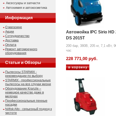
Аксессуары и запчасти
Автохимия и автокосметика
Информация
О магазине
Акции
Автомойка IPC Sirio HD 
Сотрудничество
DS 2015T
Доставка
Оплата
200 бар, 380В, 205 кг, 7,1 кВт, 9
Ремонт автомоечного
час
оборудования
228 771,00 руб.
Статьи и Обзоры
Пылесосы STARMIX -
рекомендации по выбору
STARMIX - профессиональные
пылесосы на все случаи жизни
Оборудование Kranzle –
немецкое качество даже в
мелочах
Профессиональные пенные
насадки
Nilfisk Alto - серьезный подход к
чистоте