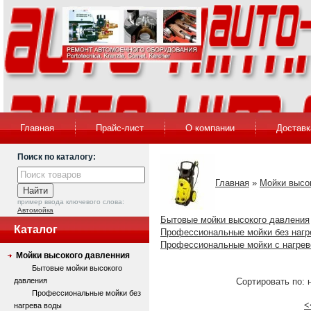
Главная
Прайс-лист
О компании
Доставк
Поиск по каталогу:
Главная
»
Мойки высо
пример ввода ключевого слова:
Автомойка
Бытовые мойки высокого давления
Каталог
Профессиональные мойки без нагр
Профессиональные мойки с нагре
Мойки высокого давленния
Бытовые мойки высокого
давления
Сортировать по: 
Профессиональные мойки без
<
нагрева воды