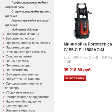
Профессиональные мойки с
нагревом воды
Стационарные мойки высокого
давления
Автономные мойки высокого
давления
Мобильные бойлеры
Поломоечные машины
Бытовые пылесосы
Профессиональные пылесосы
Минимойка Portotecnica
Парогенераторы
G155-C P I 1508AO-M
Распылители для химчистки
Стеклоочистители
23 кг, 500 л/час, 2,5 кВт, 150 ба
Пенные насадки
220В
Пеногенераторы
35 218,60 руб.
Пенокомплекты
Очистные сооружения
Подметальные машины
Однодисковые машины и
полотеры
Уборочные тележки
Компрессорное оборудование
Насосное оборудование
Снегоуборщики
Электрогенераторы