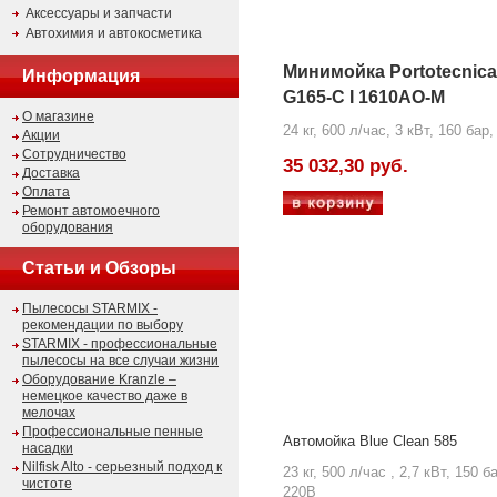
Аксессуары и запчасти
Автохимия и автокосметика
Минимойка Portotecnica
Информация
G165-C I 1610AO-M
О магазине
24 кг, 600 л/час, 3 кВт, 160 бар
Акции
Сотрудничество
35 032,30 руб.
Доставка
Оплата
Ремонт автомоечного
оборудования
Статьи и Обзоры
Пылесосы STARMIX -
рекомендации по выбору
STARMIX - профессиональные
пылесосы на все случаи жизни
Оборудование Kranzle –
немецкое качество даже в
мелочах
Профессиональные пенные
Автомойка Blue Clean 585
насадки
Nilfisk Alto - серьезный подход к
23 кг, 500 л/час , 2,7 кВт, 150 б
чистоте
220В