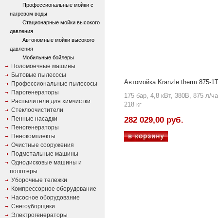
Профессиональные мойки с
нагревом воды
Стационарные мойки высокого
давления
Автономные мойки высокого
давления
Мобильные бойлеры
Поломоечные машины
Бытовые пылесосы
Автомойка Kranzle therm 875-1
Профессиональные пылесосы
Парогенераторы
175 бар, 4,8 кВт, 380В, 875 л/ча
Распылители для химчистки
218 кг
Стеклоочистители
Пенные насадки
282 029,00 руб.
Пеногенераторы
Пенокомплекты
Очистные сооружения
Подметальные машины
Однодисковые машины и
полотеры
Уборочные тележки
Компрессорное оборудование
Насосное оборудование
Снегоуборщики
Электрогенераторы