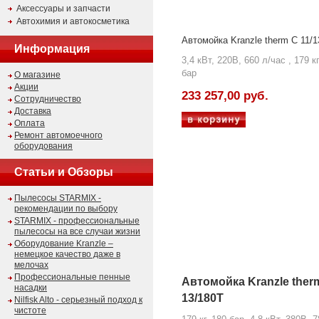
Аксессуары и запчасти
Автохимия и автокосметика
Автомойка Kranzle therm C 11/1
Информация
3,4 кВт, 220В, 660 л/час , 179 кг
бар
О магазине
Акции
233 257,00 руб.
Сотрудничество
Доставка
Оплата
Ремонт автомоечного
оборудования
Статьи и Обзоры
Пылесосы STARMIX -
рекомендации по выбору
STARMIX - профессиональные
пылесосы на все случаи жизни
Оборудование Kranzle –
немецкое качество даже в
мелочах
Профессиональные пенные
Автомойка Kranzle ther
насадки
13/180T
Nilfisk Alto - серьезный подход к
чистоте