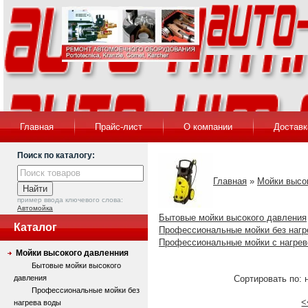
Главная
Прайс-лист
О компании
Доставк
Поиск по каталогу:
Главная
»
Мойки высо
пример ввода ключевого слова:
Автомойка
Бытовые мойки высокого давления
Каталог
Профессиональные мойки без нагр
Профессиональные мойки с нагре
Мойки высокого давленния
Бытовые мойки высокого
давления
Сортировать по: 
Профессиональные мойки без
<
нагрева воды