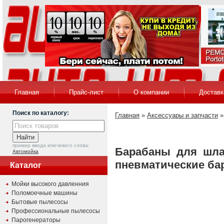
Главная
Прайс-лист
О компании
Доставк
Поиск по каталогу:
Главная
»
Аксессуары и запчасти
пример ввода ключевого слова:
Барабаны для шла
Автомойка
пневматические ба
Каталог
Мойки высокого давленния
Поломоечные машины
Бытовые пылесосы
Профессиональные пылесосы
Парогенераторы