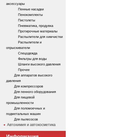
аксессуары
Пенные насадки
Пенокомплекты
Пистолеты
Пневматика, продувка
Протирочные материалы
Распылители для химчистки
Распылители и
опрыскиватели
Спецодежда
Фильтры для воды
Шланги высокого давления
Прочее
Для аппаратов высокого
давления
Для компрессоров
Для пенного оборудования
Для пищевой
промышленности
Для поломоечных и
подметальных машин
Для пылесосов
Автохимия и автокосметика
Информация