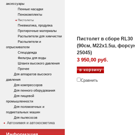
аксессуары
Пенные насадки
Пенокомплекты
Пистолеты
Пневматика, продувка
Протирочные материалы
Распылители для химчистки
Пистолет в сборе RL30
Распылители и
(90см, М22х1.5ш, форсу
опрыскиватели
25045)
Спецодежда
Фильтры для воды
3 950,00 руб.
Шланги высокого давления
Прочее
Для аппаратов высокого
давления
Сравнить
Для компрессоров
Для пенного оборудования
Для пищевой
промышленности
Для поломоечных и
подметальных машин
Для пылесосов
Автохимия и автокосметика
Информация