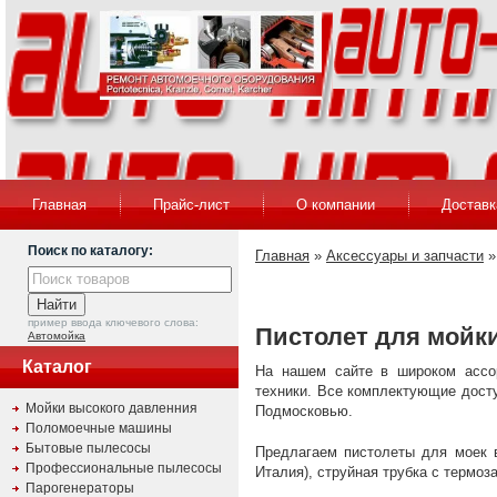
Главная
Прайс-лист
О компании
Доставк
Поиск по каталогу:
Главная
»
Аксессуары и запчасти
пример ввода ключевого слова:
Пистолет для мойк
Автомойка
Каталог
На нашем сайте в широком ассо
техники. Все комплектующие дост
Мойки высокого давленния
Подмосковью.
Поломоечные машины
Бытовые пылесосы
Предлагаем пистолеты для моек в
Профессиональные пылесосы
Италия), струйная трубка с термоз
Парогенераторы