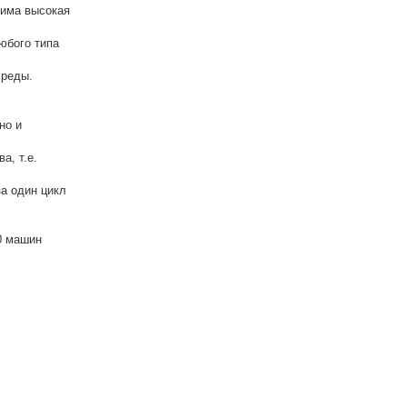
дима высокая
юбого типа
среды.
но и
а, т.е.
а один цикл
0 машин