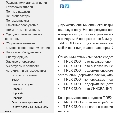
Распылители для химчистки
Стеклоочистители
Пенные насадки
Пеногенераторы
Пенокомплекты
Двухкомпонентный сильноконцетрир
Очистные сооружения
обильную пену. Не повреждает пол
Подметальные машины
поверхности. Дозировка: для легко
Однодисковые машины и
с очищаемой поверхностью 3 мину
полотеры
T-REX DUO – это двухкомпонентны
Уборочные тележки
мойки всех видов автотранспорта.
Компрессорное оборудование
Насосное оборудование
Основными отличиями этого средс
Снегоуборщики
• T-REX DUO – это двухкомпонен
Электрогенераторы
• T-REX DUO – это высокая конце
Аксессуары и запчасти
• T-REX DUO – содержит специаль
Автохимия и автокосметика
загрязнений- дорожная пленка, жир
Бесконтактная мойка
• T-REX DUO - не повреждает пол
Воски
• T-REX DUO – содержит веществ
Зимние средства
• T-REX DUO – это ИННОВАЦИЯ от
Наборы
Нордвэй
Как преимущество средства T-REX
Нордикс
• T-REX DUO эффективно работает
Очистители двигателей
• T-REX DUO специально разработа
Очистители и кондиционеры
налета.
кожи