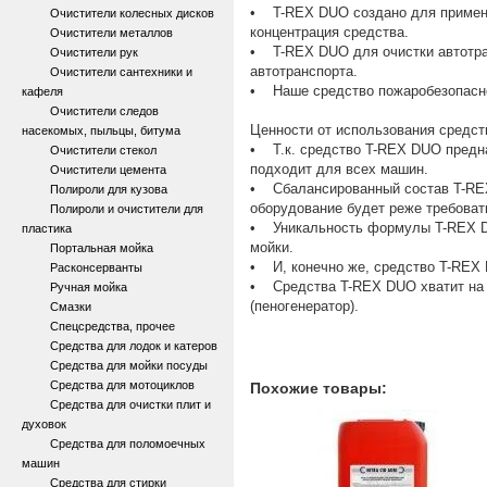
• T-REX DUO создано для примене
Очистители колесных дисков
концентрация средства.
Очистители металлов
• T-REX DUO для очистки автотран
Очистители рук
автотранспорта.
Очистители сантехники и
• Наше средство пожаробезопасно
кафеля
Очистители следов
Ценности от использования средс
насекомых, пыльцы, битума
• Т.к. средство T-REX DUO предна
Очистители стекол
подходит для всех машин.
Очистители цемента
• Сбалансированный состав T-REX 
Полироли для кузова
оборудование будет реже требоват
Полироли и очистители для
• Уникальность формулы T-REX DU
пластика
мойки.
Портальная мойка
• И, конечно же, средство T-REX 
Расконсерванты
• Средства T-REX DUO хватит на д
Ручная мойка
(пеногенератор).
Смазки
Спецсредства, прочее
Средства для лодок и катеров
Средства для мойки посуды
Средства для мотоциклов
Похожие товары:
Средства для очистки плит и
духовок
Средства для поломоечных
машин
Средства для стирки