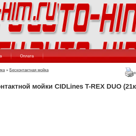
а
Оплата
ика
»
Бесконтактная мойка
В
нтактной мойки CIDLines T-REX DUO (21к