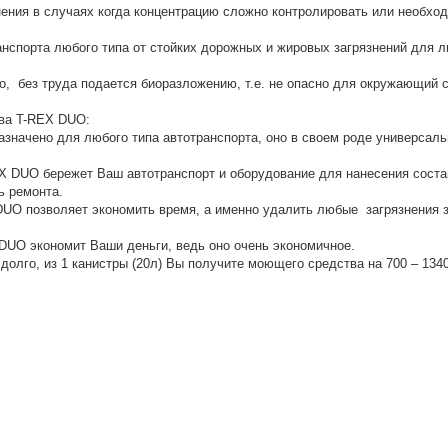
ния в случаях когда концентрацию сложно контролировать или необхо
спорта любого типа от стойких дорожных и жировых загрязнений для л
, без труда подается биоразложению, т.е. не опасно для окружающий 
тва T-REX DUO:
значено для любого типа автотранспорта, оно в своем роде универсаль
DUO бережет Ваш автотранспорт и оборудование для нанесения состав
ь ремонта.
O позволяет экономить время, а именно удалить любые загрязнения з
DUO экономит Ваши деньги, ведь оно очень экономичное.
олго, из 1 канистры (20л) Вы получите моющего средства на 700 – 134