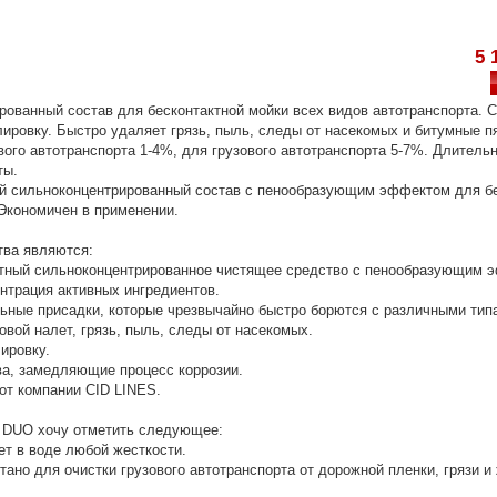
5 
ованный состав для бесконтактной мойки всех видов автотранспорта. 
ировку. Быстро удаляет грязь, пыль, следы от насекомых и битумные п
вого автотранспорта 1-4%, для грузового автотранспорта 5-7%. Длительн
ты.
й сильноконцентрированный состав с пенообразующим эффектом для бе
 Экономичен в применении.
тва являются:
тный сильноконцентрированное чистящее средство с пенообразующим 
нтрация активных ингредиентов.
ные присадки, которые чрезвычайно быстро борются с различными тип
овой налет, грязь, пыль, следы от насекомых.
ировку.
а, замедляющие процесс коррозии.
 компании CID LINES.
 DUO хочу отметить следующее:
 в воде любой жесткости.
но для очистки грузового автотранспорта от дорожной пленки, грязи и