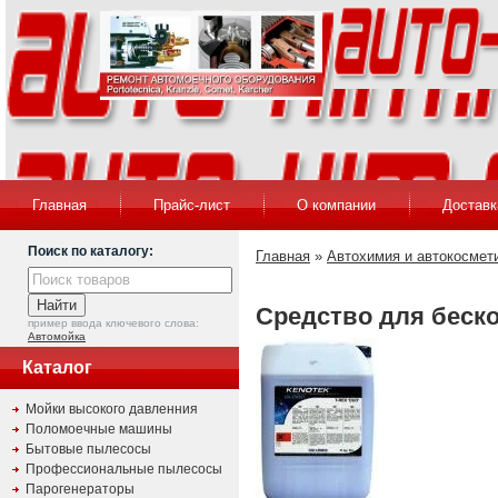
Главная
Прайс-лист
О компании
Доставк
Поиск по каталогу:
Главная
»
Автохимия и автокосмет
Средство для беско
пример ввода ключевого слова:
Автомойка
Каталог
Мойки высокого давленния
Поломоечные машины
Бытовые пылесосы
Профессиональные пылесосы
Парогенераторы