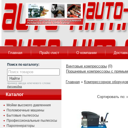
Главная
Прайс-лист
О компании
Доставк
Поиск по каталогу:
Винтовые компрессоры
(0)
Поршневые компрессоры с прямым
Главная
»
Компрессорное оборудо
пример ввода ключевого слова:
Автомойка
Каталог
Сортировать по: н
Мойки высокого давленния
Поломоечные машины
Бытовые пылесосы
Профессиональные пылесосы
Парогенераторы