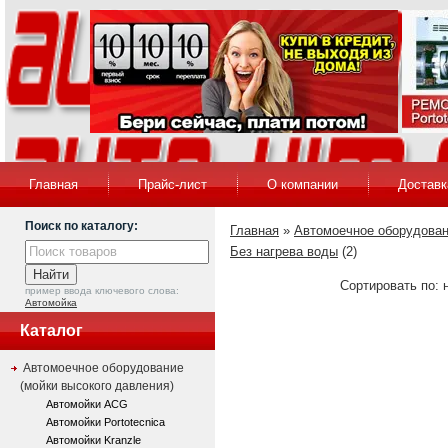
Главная
Прайс-лист
О компании
Доставк
Поиск по каталогу:
Главная
»
Автомоечное оборудован
Без нагрева воды
(2)
Сортировать по: 
пример ввода ключевого слова:
Автомойка
Каталог
Автомоечное оборудование
(мойки высокого давления)
Автомойки ACG
Автомойки Portotecnica
Автомойки Kranzle