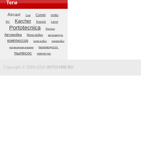
Теги
Aircast
Comet
GHIBLI
Cast
Karcher
Kranzle
Lavor
IPC
Portotecnica
Remeza
Автомойка
Мини-мойка
автошампунь
компрессор
мини мойка
минимойка
пылеводосос
поломоечная машина
пылесос
химчистка
Copyright © 2009-2010
AVTO-HIM.RU