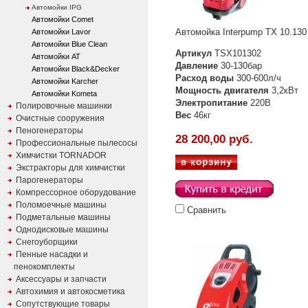
Автомойки IPG
Автомойки Comet
Автомойка Interpump TX 10.130
Автомойки Lavor
Автомойки Blue Clean
Артикул
TSX101302
Автомойки AT
Давление
30-130бар
Автомойки Black&Decker
Расход воды
300-600л/ч
Автомойки Karcher
Мощность двигателя
3,2кВт
Автомойки Kometa
Электропитание
220В
Полировочные машинки
Вес
46кг
Очистные сооружения
Пеногенераторы
28 200,00 руб.
Профессиональные пылесосы
Химчистки TORNADOR
Экстракторы для химчистки
Парогенераторы
Компрессорное оборудование
Поломоечные машины
Сравнить
Подметальные машины
Однодисковые машины
Снегоуборщики
Пенные насадки и
пенокомплекты
Аксессуары и запчасти
Автохимия и автокосметика
Сопутствующие товары