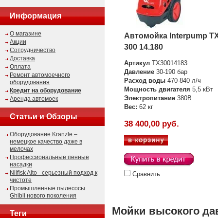
Информация
О магазине
Автомойка Interpump T
Акции
300 14.180
Сотрудничество
Доставка
Артикул
TX30014183
Оплата
Давление
30-190 бар
Ремонт автомоечного
Расход воды
470-840 л/ч
оборудования
Мощность двигателя
5,5 кВт
Кредит на оборудование
Электропитание
380В
Аренда автомоек
Вес:
62 кг
Статьи и Обзоры
38 400,00 руб.
Оборудование Kranzle –
немецкое качество даже в
мелочах
Профессиональные пенные
насадки
Nilfisk Alto - серьезный подход к
Сравнить
чистоте
Промышленные пылесосы
Ghibli нового поколения
Мойки высокого дав
Теги