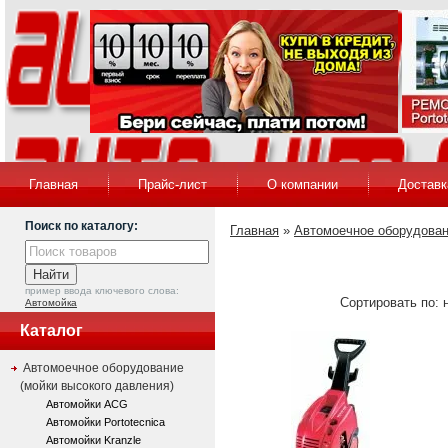
Главная
Прайс-лист
О компании
Доставк
Поиск по каталогу:
Главная
»
Автомоечное оборудован
пример ввода ключевого слова:
Сортировать по: 
Автомойка
Каталог
Автомоечное оборудование
(мойки высокого давления)
Автомойки ACG
Автомойки Portotecnica
Автомойки Kranzle