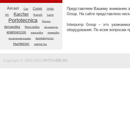
Aircast
Представляем Вашему вниманию ав
Comet
GHIBLI
Cast
Group. На сайте представлено нес
Karcher
Kranzle
Lavor
IPC
Portotecnica
Remeza
Interpump Group – это уважаемы
Автомойка
Мини-мойка
автошампунь
оборудования. По всем вопросам п
компрессор
мини мойка
минимойка
пылеводосос
поломоечная машина
пылесос
химчистка
Copyright © 2009-2010
AVTO-HIM.RU