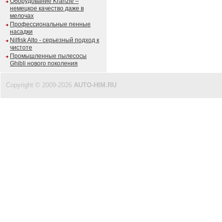
Оборудование Kranzle –
немецкое качество даже в
мелочах
Профессиональные пенные
насадки
Nilfisk Alto - серьезный подход к
чистоте
Промышленные пылесосы
Ghibli нового поколения
Copyright © 2009-2026
AUTO-HIM.RU