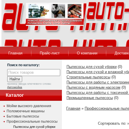
Главная
Прайс-лист
О компании
Доставк
Поиск по каталогу:
Пылесосы для сухой уборки
(0)
Пылесосы для сухой и влажной уб
Строительные пылесосы
(0)
Пылесосы для работы с электроин
пример ввода ключевого слова:
Пылесосы с водяным насосом
(0)
Автомойка
Пылесосы для работы с токсичной
Каталог
Промышленные пылесосы
(0)
Мойки высокого давленния
Главная
»
Профессиональные пыл
Поломоечные машины
Бытовые пылесосы
Профессиональные пылесосы
Сортировать по: н
Пылесосы для сухой уборки