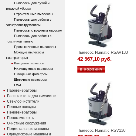
Пылесосы для сухой и
влажной уборки
Строительные пылесосы
Пылесосы для работы с
электроинструментом
Пылесосы с водяным насосом
Пылесосы для работы с
токсичной пылью
Промышленные пылесосы
Пылесос Numatic RSAV130
Моющие пылесосы
(экстракторы)
42 567,10 руб.
Ранцевые пылесосы
Низкошумные пылесосы
С водяным фильтром
Щеточные пылесосы
EWA
Парогенераторы
Распылители для химчистки
Стеклоочистители
Пенные насадки
Пеногенераторы
Пенокомплекты
Очистные сооружения
Подметальные машины
Пылесос Numatic RSV130
Однодисковые машины и