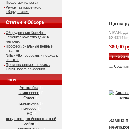
Представительства
Ремонт автомоечного
оборудования
Статьи и Обзоры
Щетка р
VIKAN, Да
Оборудование Kranzle –
немецкое качество даже в
527001415(
мелочах
380,00 р
Профессиональные пенные
насадки
Nilfisk Alto - серьезный подход к
чистоте
Промышленные пылесосы
Сравнит
Ghibli нового поколения
Теги
Автомойка
(1)
компрессор
(1)
Comet
(1)
минимойка
(1)
пылесос
(1)
IPC
(1)
средство для бесконтактной
Замша п
мойки
(1)
неупако