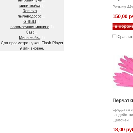
автошампунь
(1)
мини мойка
(1)
Размер 44
Remeza
(1)
150,00 р
пылеводосос
(1)
GHIBLI
(1)
поломоечная машина
(1)
Cast
(1)
Сравнит
Мини-мойка
(1)
Для просмотра нужен Flash Player
9 или вновее.
Перчатк
Средства з
воздействи
щелочей.
18,00 ру