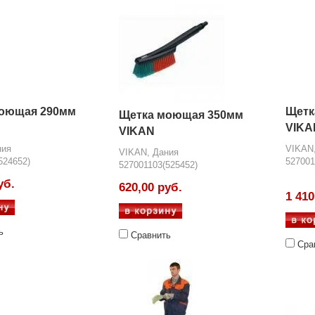
оющая 290мм
Щетк
Щетка моющая 350мм
VIKA
VIKAN
ния
VIKAN
VIKAN, Дания
524652)
527001
527001103(525452)
уб.
620,00 руб.
1 410
ь
Сравнить
Сра