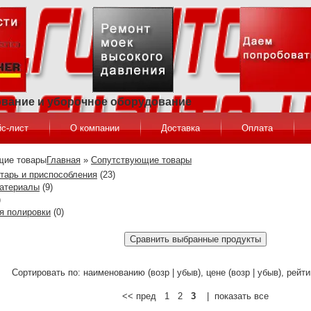
ование и уборочное оборудование
с-лист
О компании
Доставка
Оплата
Главная
»
Сопутствующие товары
тарь и приспособления
(23)
атериалы
(9)
)
я полировки
(0)
Сортировать по: наименованию (возр | убыв), цене (возр | убыв), рейтин
<< пред 1 2
3
| показать все