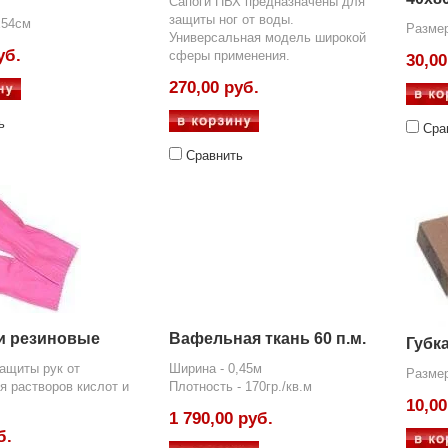
Сапоги ПВХ предназначены для
защиты ног от воды.
х54см
Размер
Универсальная модель широкой
уб.
сферы применения.
30,00
270,00 руб.
ь
Сра
Сравнить
и резиновые
Вафельная ткань 60 п.м.
Губк
ащиты рук от
Ширина - 0,45м
Разме
я растворов кислот и
Плотность - 170гр./кв.м
10,00
1 790,00 руб.
б.