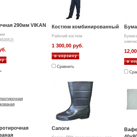
учная 290мм VIKAN
Костюм комбинированный
Бума
ния
Рабочий костюм
Бумага
450052)
химчис
1 300,00 руб.
уб.
12,00
Сравнить
ь
Сра
ротирочная
Сапоги
Вафе
ваная
40х8