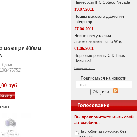
Пылесосы IPC Soteco Nevada
19.07.2011
Помпы высокого давления
Interpump
27.06.2011
Новые поступления
автокосметики Turtle Wax
а моющая 400мм
01.06.2011
N
Чернение резины CID Lines.
Новинка!
, Дания
Смотреть все...
100(475752)
Подписаться на новости:
,00 руб.
или
Голосование
внить
Вы предпочитаете мыть свой
автомобиль:
На любой автомойке, без