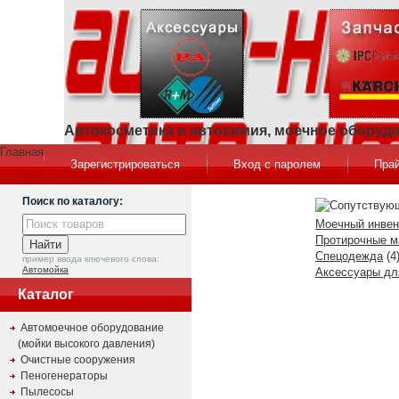
Автокосметика и автохимия, моечное оборуд
Главная
Зарегистрироваться
Вход с паролем
Прай
Поиск по каталогу:
Моечный инвен
Протирочные м
Спецодежда
(4
пример ввода ключевого слова:
Автомойка
Аксессуары дл
Каталог
Автомоечное оборудование
(мойки высокого давления)
Очистные сооружения
Пеногенераторы
Пылесосы