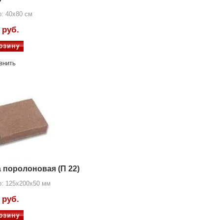
: 40x80 см
 руб.
внить
а поролоновая (П 22)
р:
125x200x50 мм
 руб.