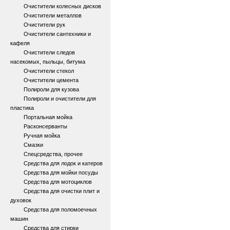
Очистители колесных дисков
Очистители металлов
Очистители рук
Очистители сантехники и
кафеля
Очистители следов
насекомых, пыльцы, битума
Очистители стекол
Очистители цемента
Полироли для кузова
Полироли и очистители для
пластика
Портальная мойка
Расконсерванты
Ручная мойка
Смазки
Спецсредства, прочее
Средства для лодок и катеров
Средства для мойки посуды
Средства для мотоциклов
Средства для очистки плит и
духовок
Средства для поломоечных
машин
Средства для стирки