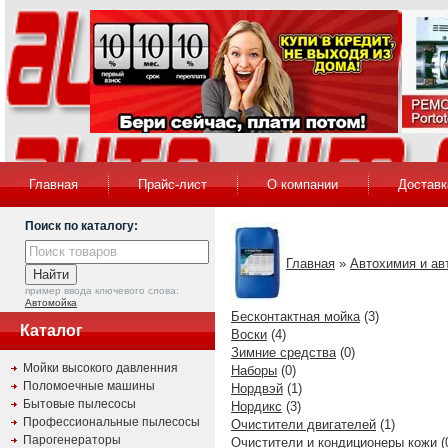
Главная
Прайс-лист
О компании
Доставк
Поиск по каталогу:
Главная
»
Автохимия и ав
пример ввода ключевого слова:
Автомойка
Бесконтактная мойка
(3)
Каталог
Воски
(4)
Зимние средства
(0)
Мойки высокого давленния
Наборы
(0)
Поломоечные машины
Нордвэй
(1)
Бытовые пылесосы
Нордикс
(3)
Профессиональные пылесосы
Очистители двигателей
(1)
Парогенераторы
Очистители и кондиционеры кожи
(