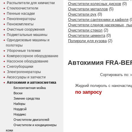
Распылители для химчистки
Очистители колесных дисков
(0)
Стеклоочистители
Очистители металлов
(5)
Пенные насадки
Очистители рук
(0)
Пеногенераторы
Очистители сантехники и кафеля
(
Пенокомплекты
Очистители следов насекомых, пы
Очистные сооружения
Очистители стекол
(2)
Подметальные машины
Очистители цемента
(0)
Однодисковые машины и
Полироли для кузова
(2)
полотеры
Уборочные тележки
Компрессорное оборудование
Автохимия FRA-BE
Насосное оборудование
Снегоуборщики
Электрогенераторы
Сортировать по: н
Аксессуары и запчасти
Автохимия и автокосметика
Жидкий полироль с наночастиц
Бесконтактная мойка
по запросу
Воски
Зимние средства
Наборы
Нордвэй
Нордикс
Очистители двигателей
Очистители и кондиционеры
кожи