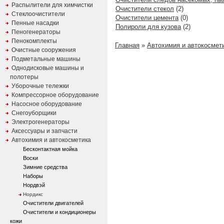
Распылители для химчистки
Очистители стекол
(2)
Стеклоочистители
Очистители цемента
(0)
Пенные насадки
Полироли для кузова
(2)
Пеногенераторы
Пенокомплекты
Главная
»
Автохимия и автокосмет
Очистные сооружения
Подметальные машины
Однодисковые машины и
полотеры
Уборочные тележки
Компрессорное оборудование
Насосное оборудование
Снегоуборщики
Электрогенераторы
Аксессуары и запчасти
Автохимия и автокосметика
Бесконтактная мойка
Воски
Зимние средства
Наборы
Нордвэй
Нордикс
Очистители двигателей
Очистители и кондиционеры
кожи