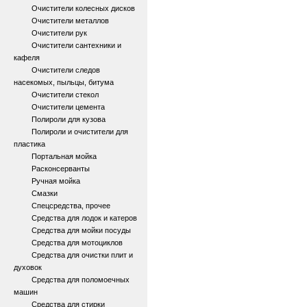
Очистители колесных дисков
Очистители металлов
Очистители рук
Очистители сантехники и
кафеля
Очистители следов
насекомых, пыльцы, битума
Очистители стекол
Очистители цемента
Полироли для кузова
Полироли и очистители для
пластика
Портальная мойка
Расконсерванты
Ручная мойка
Смазки
Спецсредства, прочее
Средства для лодок и катеров
Средства для мойки посуды
Средства для мотоциклов
Средства для очистки плит и
духовок
Средства для поломоечных
машин
Средства для стирки