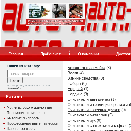
Главная
Прайс-лист
О компании
Доставк
Поиск по каталогу:
Бесконтактная мойка
(3)
Воски
(4)
Зимние средства
(0)
Наборы
(0)
пример ввода ключевого слова:
Нордвэй
(1)
Автомойка
Нордикс
(3)
Каталог
Очистители двигателей
(1)
Очистители и кондиционеры кожи
(
Мойки высокого давленния
Очистители колесных дисков
(0)
Поломоечные машины
Очистители металлов
(5)
Бытовые пылесосы
Очистители рук
(0)
Профессиональные пылесосы
Очистители сантехники и кафеля
(
Парогенераторы
Очистители следов насекомых, пы