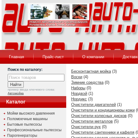
Главная
Прайс-лист
О компании
Доставк
Поиск по каталогу:
Бесконтактная мойка
(3)
Воски
(4)
Зимние средства
(0)
Наборы
(0)
пример ввода ключевого слова:
Нордвэй
(1)
Автомойка
Нордикс
(3)
Каталог
Очистители двигателей
(1)
Очистители и кондиционеры кожи
(
Мойки высокого давленния
Очистители колесных дисков
(0)
Поломоечные машины
Очистители металлов
(5)
Бытовые пылесосы
Очистители рук
(0)
Профессиональные пылесосы
Очистители сантехники и кафеля
(
Парогенераторы
Очистители следов насекомых, пы