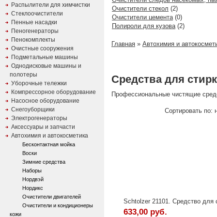
Распылители для химчистки
Очистители стекол
(2)
Стеклоочистители
Очистители цемента
(0)
Пенные насадки
Полироли для кузова
(2)
Пеногенераторы
Пенокомплекты
Главная
»
Автохимия и автокосмет
Очистные сооружения
Подметальные машины
Однодисковые машины и
полотеры
Средства для стир
Уборочные тележки
Компрессорное оборудование
Профессиональные чистящие средс
Насосное оборудование
Снегоуборщики
Сортировать по: н
Электрогенераторы
Аксессуары и запчасти
Автохимия и автокосметика
Бесконтактная мойка
Воски
Зимние средства
Наборы
Нордвэй
Нордикс
Очистители двигателей
Schtolzer 21101. Средство для 
Очистители и кондиционеры
633,00 руб.
кожи