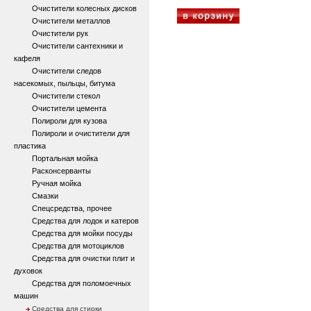
Очистители колесных дисков
Очистители металлов
Очистители рук
Очистители сантехники и
кафеля
Очистители следов
насекомых, пыльцы, битума
Очистители стекол
Очистители цемента
Полироли для кузова
Полироли и очистители для
пластика
Портальная мойка
Расконсерванты
Ручная мойка
Смазки
Спецсредства, прочее
Средства для лодок и катеров
Средства для мойки посуды
Средства для мотоциклов
Средства для очистки плит и
духовок
Средства для поломоечных
машин
Средства для стирки