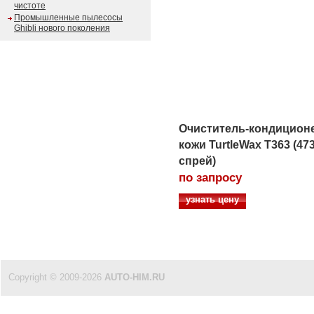
чистоте
Промышленные пылесосы
Ghibli нового поколения
Очиститель-кондицион
кожи TurtleWax T363 (47
спрей)
по запросу
узнать цену
Copyright © 2009-2026
AUTO-HIM.RU