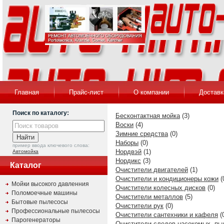
Главная
Прайс-лист
О компании
Доставк
Поиск по каталогу:
Бесконтактная мойка
(3)
Воски
(4)
Зимние средства
(0)
Наборы
(0)
пример ввода ключевого слова:
Нордвэй
(1)
Автомойка
Нордикс
(3)
Каталог
Очистители двигателей
(1)
Очистители и кондиционеры кожи
(
Мойки высокого давленния
Очистители колесных дисков
(0)
Поломоечные машины
Очистители металлов
(5)
Бытовые пылесосы
Очистители рук
(0)
Профессиональные пылесосы
Очистители сантехники и кафеля
(
Парогенераторы
Очистители следов насекомых, пы