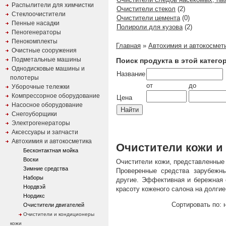
Распылители для химчистки
Очистители стекол
(2)
Стеклоочистители
Очистители цемента
(0)
Пенные насадки
Полироли для кузова
(2)
Пеногенераторы
Пенокомплекты
Главная
»
Автохимия и автокосмет
Очистные сооружения
Подметальные машины
Поиск продукта в этой катего
Однодисковые машины и
Название
полотеры
от
до
Уборочные тележки
Компрессорное оборудование
Цена
Насосное оборудование
Снегоуборщики
Электрогенераторы
Аксессуары и запчасти
Автохимия и автокосметика
Очистители кожи и
Бесконтактная мойка
Воски
Очистители кожи, представленные 
Зимние средства
Проверенные средства зарубежных
Наборы
другие. Эффективная и бережная 
Нордвэй
красоту коженого салона на долгие
Нордикс
Сортировать по: н
Очистители двигателей
Очистители и кондиционеры
кожи