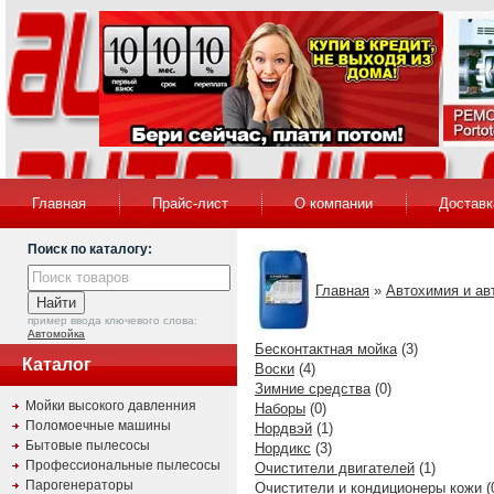
Главная
Прайс-лист
О компании
Доставк
Поиск по каталогу:
Главная
»
Автохимия и ав
пример ввода ключевого слова:
Автомойка
Бесконтактная мойка
(3)
Каталог
Воски
(4)
Зимние средства
(0)
Мойки высокого давленния
Наборы
(0)
Поломоечные машины
Нордвэй
(1)
Бытовые пылесосы
Нордикс
(3)
Профессиональные пылесосы
Очистители двигателей
(1)
Парогенераторы
Очистители и кондиционеры кожи
(