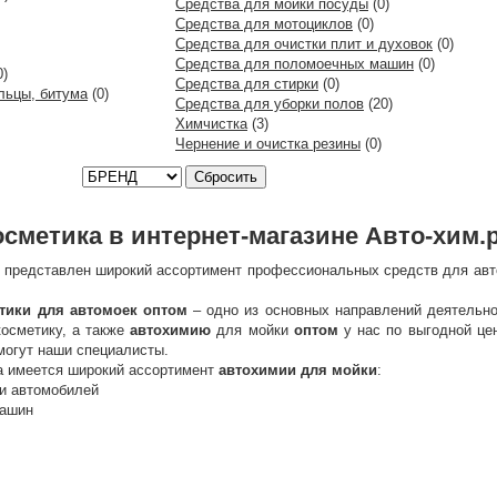
Средства для мойки посуды
(0)
Средства для мотоциклов
(0)
Средства для очистки плит и духовок
(0)
Средства для поломоечных машин
(0)
0)
Средства для стирки
(0)
льцы, битума
(0)
Средства для уборки полов
(20)
Химчистка
(3)
Чернение и очистка резины
(0)
Сбросить
сметика в интернет-магазине Авто-хим.
представлен широкий ассортимент профессиональных средств для авт
тики для автомоек оптом
– одно из основных направлений деятельно
косметику, а также
автохимию
для мойки
оптом
у нас по выгодной це
могут наши специалисты.
а имеется широкий ассортимент
автохимии для мойки
:
ки автомобилей
машин