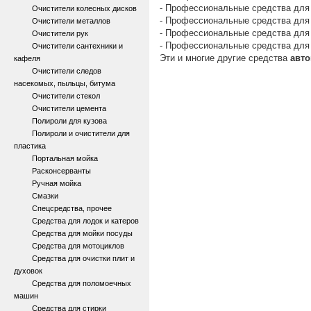
- Профессиональные средства для
Очистители колесных дисков
- Профессиональные средства для
Очистители металлов
- Профессиональные средства для
Очистители рук
- Профессиональные средства для 
Очистители сантехники и
Эти и многие другие средства
авто
кафеля
Очистители следов
насекомых, пыльцы, битума
Очистители стекол
Очистители цемента
Полироли для кузова
Полироли и очистители для
пластика
Портальная мойка
Расконсерванты
Ручная мойка
Смазки
Спецсредства, прочее
Средства для лодок и катеров
Средства для мойки посуды
Средства для мотоциклов
Средства для очистки плит и
духовок
Средства для поломоечных
машин
Средства для стирки