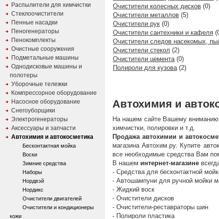
Распылители для химчистки
Очистители колесных дисков
(0)
Стеклоочистители
Очистители металлов
(5)
Пенные насадки
Очистители рук
(0)
Пеногенераторы
Очистители сантехники и кафеля
(
Пенокомплекты
Очистители следов насекомых, пы
Очистные сооружения
Очистители стекол
(2)
Подметальные машины
Очистители цемента
(0)
Однодисковые машины и
Полироли для кузова
(2)
полотеры
Уборочные тележки
Компрессорное оборудование
Автохимия и автоко
Насосное оборудование
Снегоуборщики
На нашем сайте Вашему вниманию 
Электрогенераторы
химчистки, полировки и т.д.
Аксессуары и запчасти
Продажа автохимии и автокосме
Автохимия и автокосметика
магазина Автохим.ру. Купите авто
Бесконтактная мойка
все необходимые средства Вам по
Воски
В нашем
интернет-магазине
всегд
Зимние средства
- Средства для бесконтактной мой
Наборы
- Автошампуни для ручной мойки 
Нордвэй
- Жидкий воск
Нордикс
- Очистители дисков
Очистители двигателей
- Очистители-реставраторы шин
Очистители и кондиционеры
- Полироли пластика
кожи