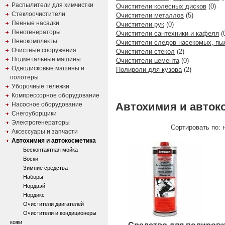
Распылители для химчистки
Очистители колесных дисков
(0)
Стеклоочистители
Очистители металлов
(5)
Пенные насадки
Очистители рук
(0)
Пеногенераторы
Очистители сантехники и кафеля
(
Пенокомплекты
Очистители следов насекомых, пы
Очистные сооружения
Очистители стекол
(2)
Подметальные машины
Очистители цемента
(0)
Однодисковые машины и
Полироли для кузова
(2)
полотеры
Уборочные тележки
Компрессорное оборудование
Автохимия и авток
Насосное оборудование
Снегоуборщики
Электрогенераторы
Сортировать по: н
Аксессуары и запчасти
Автохимия и автокосметика
Бесконтактная мойка
Воски
Зимние средства
Наборы
Нордвэй
Нордикс
Очистители двигателей
Очистители и кондиционеры
кожи