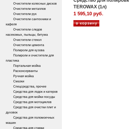
Средство для полиров
Очистители колесных дисков
TEROWAX (1л)
Очистители металлов
1 595,10 руб.
Очистители рук
Очистители сантехники и
кафеля
Очистители следов
насекомых, пыльцы, битума
Очистители стекол
Очистители цемента
Полироли для кузова
Полироли и очистители для
пластика
Портальная мойка
Расконсерванты
Ручная мойка
Смазки
Спецсредства, прочее
Средства для лодок и катеров
Средства для мойки посуды
Средства для мотоциклов
Средства для очистки плит и
духовок
Средства для поломоечных
машин
Средства для стирки