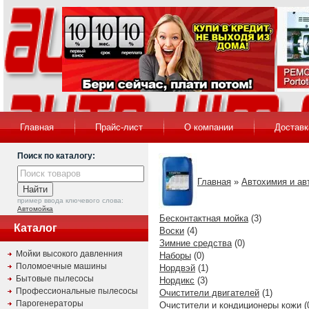
Главная
Прайс-лист
О компании
Доставк
Поиск по каталогу:
Главная
»
Автохимия и ав
пример ввода ключевого слова:
Автомойка
Бесконтактная мойка
(3)
Каталог
Воски
(4)
Зимние средства
(0)
Мойки высокого давленния
Наборы
(0)
Поломоечные машины
Нордвэй
(1)
Бытовые пылесосы
Нордикс
(3)
Профессиональные пылесосы
Очистители двигателей
(1)
Парогенераторы
Очистители и кондиционеры кожи
(