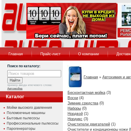
Главная
Прайс-лист
О компании
Доставк
Поиск по каталогу:
Главная
»
Автохимия и ав
пример ввода ключевого слова:
Автомойка
Бесконтактная мойка
(3)
Каталог
Воски
(4)
Зимние средства
(0)
Мойки высокого давленния
Наборы
(0)
Поломоечные машины
Нордвэй
(1)
Бытовые пылесосы
Нордикс
(3)
Профессиональные пылесосы
Очистители двигателей
(1)
Парогенераторы
Очистители и кондиционеры кожи
(