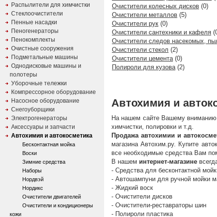
Распылители для химчистки
Очистители колесных дисков
(0)
Стеклоочистители
Очистители металлов
(5)
Пенные насадки
Очистители рук
(0)
Пеногенераторы
Очистители сантехники и кафеля
(
Пенокомплекты
Очистители следов насекомых, пы
Очистные сооружения
Очистители стекол
(2)
Подметальные машины
Очистители цемента
(0)
Однодисковые машины и
Полироли для кузова
(2)
полотеры
Уборочные тележки
Компрессорное оборудование
Автохимия и автоко
Насосное оборудование
Снегоуборщики
На нашем сайте Вашему вниманию 
Электрогенераторы
химчистки, полировки и т.д.
Аксессуары и запчасти
Продажа автохимии и автокосме
Автохимия и автокосметика
магазина Автохим.ру. Купите авто
Бесконтактная мойка
все необходимые средства Вам по
Воски
В нашем
интернет-магазине
всегд
Зимние средства
- Средства для бесконтактной мой
Наборы
- Автошампуни для ручной мойки 
Нордвэй
- Жидкий воск
Нордикс
- Очистители дисков
Очистители двигателей
- Очистители-реставраторы шин
Очистители и кондиционеры
- Полироли пластика
кожи