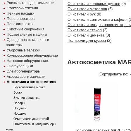
Распылители для химчистки
Очистители колесных дисков
(0)
Стеклоочистители
Очистители металлов
(5)
Пенные насадки
Очистители рук
(0)
Пеногенераторы
Очистители сантехники и кафеля
(
Пенокомплекты
Очистители следов насекомых, пы
Очистные сооружения
Очистители стекол
(2)
Подметальные машины
Очистители цемента
(0)
Однодисковые машины и
Полироли для кузова
(2)
полотеры
Уборочные тележки
Компрессорное оборудование
Автокосметика MA
Насосное оборудование
Снегоуборщики
Электрогенераторы
Сортировать по: н
Аксессуары и запчасти
Автохимия и автокосметика
Бесконтактная мойка
Воски
Зимние средства
Наборы
Нордвэй
Нордикс
Очистители двигателей
Очистители и кондиционеры
кожи
Полироль пластика MARCO (75