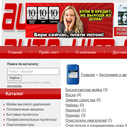
Главная
Прайс-лист
О компании
Доставк
Поиск по каталогу:
Главная
»
Автохимия и ав
пример ввода ключевого слова:
Автомойка
Бесконтактная мойка
(3)
Каталог
Воски
(4)
Зимние средства
(0)
Мойки высокого давленния
Наборы
(0)
Поломоечные машины
Нордвэй
(1)
Бытовые пылесосы
Нордикс
(3)
Профессиональные пылесосы
Очистители двигателей
(1)
Парогенераторы
Очистители и кондиционеры кожи
(