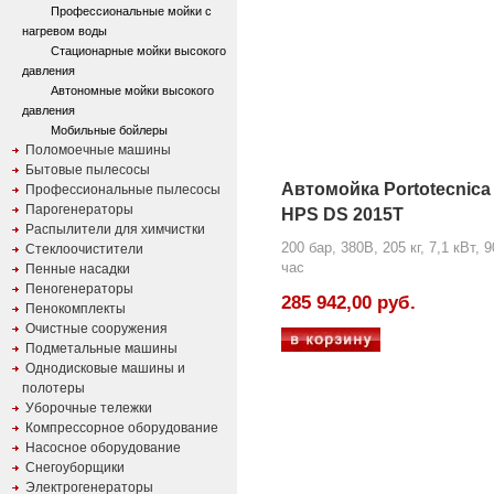
Профессиональные мойки с
нагревом воды
Стационарные мойки высокого
давления
Автономные мойки высокого
давления
Мобильные бойлеры
Поломоечные машины
Бытовые пылесосы
Автомойка Portotecnica
Профессиональные пылесосы
Парогенераторы
HPS DS 2015T
Распылители для химчистки
200 бар, 380В, 205 кг, 7,1 кВт, 9
Стеклоочистители
час
Пенные насадки
Пеногенераторы
285 942,00 руб.
Пенокомплекты
Очистные сооружения
Подметальные машины
Однодисковые машины и
полотеры
Уборочные тележки
Компрессорное оборудование
Насосное оборудование
Снегоуборщики
Электрогенераторы