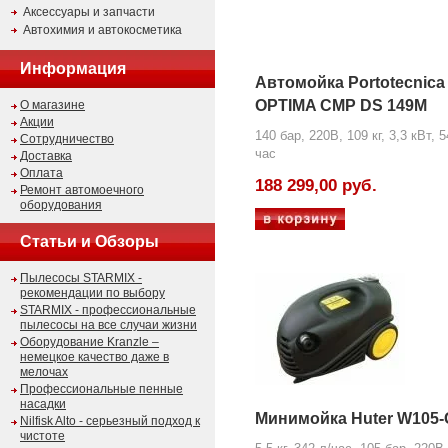
Аксессуары и запчасти
Автохимия и автокосметика
Информация
Автомойка Portotecnica
OPTIMA CMP DS 149M
О магазине
Акции
140 бар, 220В, 109 кг, 3,3 кВт, 5
Сотрудничество
час
Доставка
Оплата
188 299,00 руб.
Ремонт автомоечного
оборудования
Статьи и Обзоры
Пылесосы STARMIX -
рекомендации по выбору
STARMIX - профессиональные
пылесосы на все случаи жизни
Оборудование Kranzle –
немецкое качество даже в
мелочах
Профессиональные пенные
насадки
Минимойка Huter W105-
Nilfisk Alto - серьезный подход к
чистоте