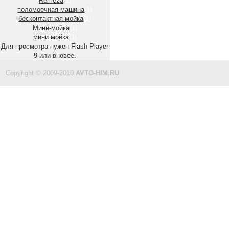
Remeza
(1)
поломоечная машина
(1)
бесконтактная мойка
(1)
Мини-мойка
(1)
мини мойка
(1)
Для просмотра нужен Flash Player
9 или вновее.
Copyright © 2009-2010
AVTO-HIM.RU