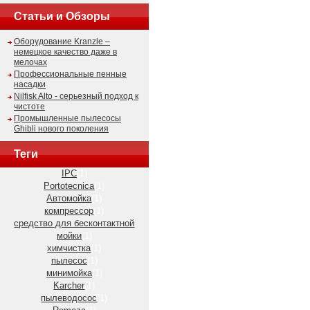
Статьи и Обзоры
Оборудование Kranzle –
немецкое качество даже в
мелочах
Профессиональные пенные
насадки
Nilfisk Alto - серьезный подход к
чистоте
Промышленные пылесосы
Ghibli нового поколения
Теги
IPC
(1)
Portotecnica
(1)
Автомойка
(1)
компрессор
(1)
средство для бесконтактной
мойки
(1)
химчистка
(1)
пылесос
(1)
минимойка
(1)
Karcher
(1)
пылеводосос
(1)