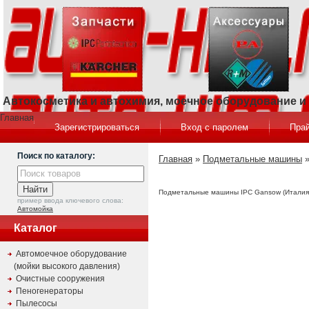
Автокосметика и автохимия, моечное оборудование 
Главная
Зарегистрироваться
Вход с паролем
Прай
Поиск по каталогу:
Главная
»
Подметальные машины
Подметальные машины IPC Gansow (Италия
пример ввода ключевого слова:
Автомойка
Каталог
Автомоечное оборудование
(мойки высокого давления)
Очистные сооружения
Пеногенераторы
Пылесосы