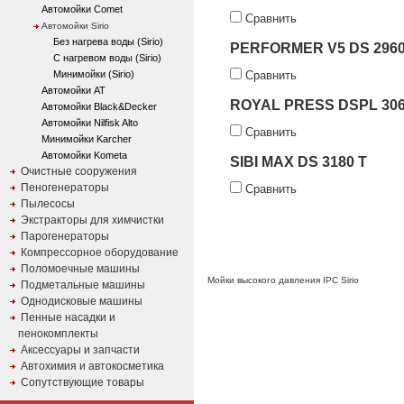
Автомойки Comet
Сравнить
Автомойки Sirio
Без нагрева воды (Sirio)
PERFORMER V5 DS 2960
С нагревом воды (Sirio)
Минимойки (Sirio)
Сравнить
Автомойки AT
ROYAL PRESS DSPL 306
Автомойки Black&Decker
Автомойки Nilfisk Alto
Сравнить
Минимойки Karcher
Автомойки Kometa
SIBI MAX DS 3180 T
Очистные сооружения
Пеногенераторы
Сравнить
Пылесосы
Экстракторы для химчистки
Парогенераторы
Компрессорное оборудование
Поломоечные машины
Мойки высокого давления IPC Sirio
Подметальные машины
Однодисковые машины
Пенные насадки и
пенокомплекты
Аксессуары и запчасти
Автохимия и автокосметика
Сопутствующие товары