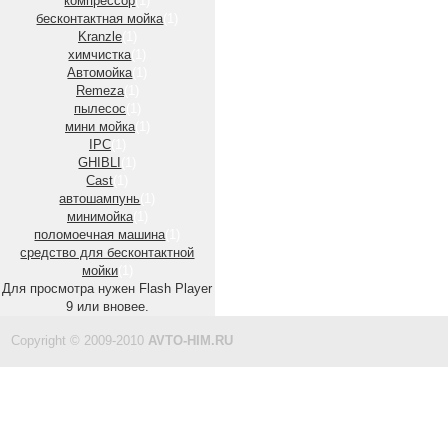
компрессор
(1)
бесконтактная мойка
(1)
Kranzle
(1)
химчистка
(1)
Автомойка
(1)
Remeza
(1)
пылесос
(1)
мини мойка
(1)
IPC
(1)
GHIBLI
(1)
Cast
(1)
автошампунь
(1)
минимойка
(1)
поломоечная машина
(1)
средство для бесконтактной
мойки
(1)
Для просмотра нужен Flash Player
9 или вновее.
Copyright © 2009-2010
AVTO-HIM.RU