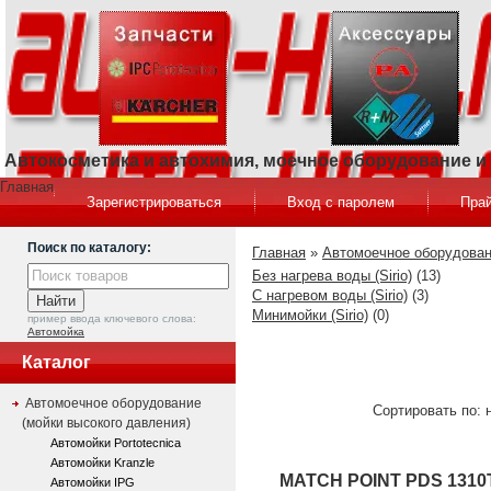
Автокосметика и автохимия, моечное оборудование 
Главная
Зарегистрироваться
Вход с паролем
Прай
Поиск по каталогу:
Главная
»
Автомоечное оборудован
Без нагрева воды (Sirio)
(13)
С нагревом воды (Sirio)
(3)
Минимойки (Sirio)
(0)
пример ввода ключевого слова:
Автомойка
Каталог
Автомоечное оборудование
Сортировать по: 
(мойки высокого давления)
Автомойки Portotecnica
Автомойки Kranzle
MATCH POINT PDS 1310
Автомойки IPG