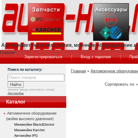
Автокосметика и автохимия, моечное оборудование 
Главная
Зарегистрироваться
Вход с паролем
Прай
Поиск по каталогу:
Главная
»
Автомоечное оборудован
Сортировать по: н
пример ввода ключевого слова:
Автомойка
Каталог
Автомоечное оборудование
(мойки высокого давления)
Минимойки Black&Decker
Минимойки Karcher
Автомойки IPG