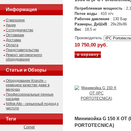
Потребляемая мощность
: 2,
Информация
Поток воды
: 410 л/ч
Рабочее давление
: 130 Бар
О магазине
Размеры, ДхШхВ
: 29х28х86
Акции
Вес
: 18,5 кг
Сотрудничество
Оптовикам
Производитель:
Доставка
10 750,00 руб.
Оплата
Представительства
Ремонт автомоечного
оборудования
Статьи и Обзоры
Оборудование Kranzle –
немецкое качество даже в
мелочах
Профессиональные пенные
насадки
Nilfisk Alto - серьезный подход к
чистоте
Минимойка G 150 X OT (
Теги
PORTOTECNICA)
Comet
(1)