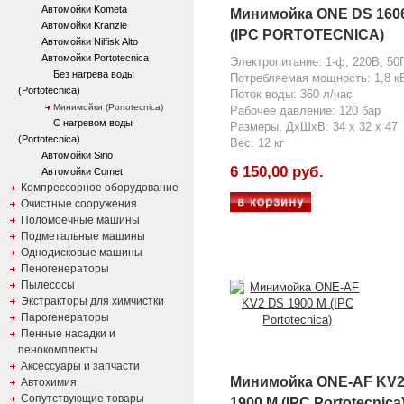
Автомойки Kometa
Минимойка ONE DS 160
Автомойки Kranzle
(IPC PORTOTECNICA)
Автомойки Nilfisk Alto
Автомойки Portotecnica
Электропитание: 1-ф, 220В, 50
Без нагрева воды
Потребляемая мощность: 1,8 к
(Portotecnica)
Поток воды: 360 л/час
Минимойки (Portotecnica)
Рабочее давление: 120 бар
С нагревом воды
Размеры, ДхШхВ: 34 x 32 x 47
(Portotecnica)
Вес: 12 кг
Автомойки Sirio
6 150,00 руб.
Автомойки Comet
Компрессорное оборудование
Очистные сооружения
Поломоечные машины
Подметальные машины
Однодисковые машины
Пеногенераторы
Пылесосы
Экстракторы для химчистки
Парогенераторы
Пенные насадки и
пенокомплекты
Аксессуары и запчасти
Минимойка ONE-AF KV2
Автохимия
Сопутствующие товары
1900 M (IPC Portotecnica