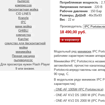
пылесос
(1)
Потребляемая мощность
: 2,
компрессор
(1)
Напряжение питания
: 220 В
бесконтактная мойка
(1)
Рабочее давление
: 150 Бар
CID LINES
(1)
Размеры, ДхШхВ
: 46х35х93
Kranzle
(1)
Вес
: 22 кг
IPC
(1)
мини мойка
(1)
Производитель:
GHIBLI
(1)
18 490,00 руб.
химчистка
(1)
Karcher
(1)
средство для бесконтактной
мойки
(1)
Модельный ряд
минимоек
IPC Port
минимойка
(1)
рабочими характеристиками аппара
Пенная насадка
(1)
пылеводосос
(1)
Минимойки IPC Portotecnica незам
Для просмотра нужен Flash Player
автомобилей, прочистке канализац
9 или вновее.
Portotecnicaпредставлены как аппа
90 град. С.
В модельном ряде минимоек IPC Po
характеристик):
- ONE-AF 1005M (IPC Portotecnica)
- ONE-AF KV2 DS 1900 M (IPC Porto
- ONE-AF KV2 DS 2000 M (IPC Porto