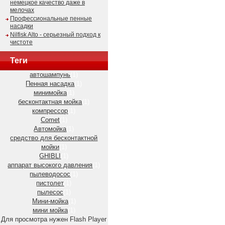
немецкое качество даже в
мелочах
Профессиональные пенные
насадки
Nilfisk Alto - серьезный подход к
чистоте
Теги
автошампунь
(1)
Пенная насадка
(1)
минимойка
(1)
бесконтактная мойка
(1)
компрессор
(1)
Comet
(1)
Автомойка
(1)
средство для бесконтактной
мойки
(1)
GHIBLI
(1)
аппарат высокого давления
(1)
пылеводосос
(1)
пистолет
(1)
пылесос
(1)
Мини-мойка
(1)
мини мойка
(1)
Для просмотра нужен Flash Player