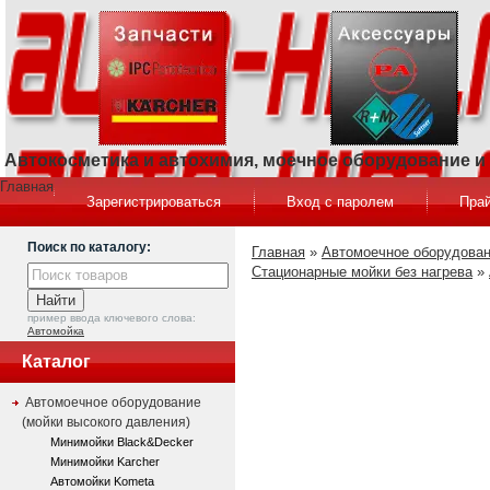
Автокосметика и автохимия, моечное оборудование 
Главная
Зарегистрироваться
Вход с паролем
Прай
Поиск по каталогу:
Главная
»
Автомоечное оборудован
Стационарные мойки без нагрева
»
пример ввода ключевого слова:
Автомойка
Каталог
Автомоечное оборудование
(мойки высокого давления)
Минимойки Black&Decker
Минимойки Karcher
Автомойки Kometa