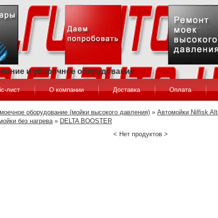
ование и уборочное оборудование
с-лист
О компании
Доставка
Оплата
моечное оборудование (мойки высокого давления)
»
Автомойки Nilfisk Al
мойки без нагрева
»
DELTA BOOSTER
< Нет продуктов >