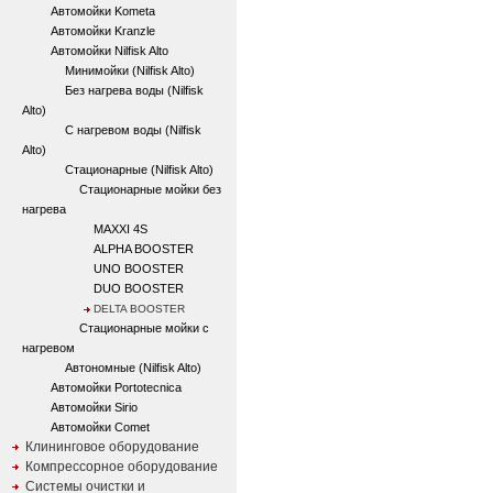
Автомойки Kometa
Автомойки Kranzle
Автомойки Nilfisk Alto
Минимойки (Nilfisk Alto)
Без нагрева воды (Nilfisk
Alto)
С нагревом воды (Nilfisk
Alto)
Стационарные (Nilfisk Alto)
Стационарные мойки без
нагрева
MAXXI 4S
ALPHA BOOSTER
UNO BOOSTER
DUO BOOSTER
DELTA BOOSTER
Стационарные мойки с
нагревом
Автономные (Nilfisk Alto)
Автомойки Portotecnica
Автомойки Sirio
Автомойки Comet
Клининговое оборудование
Компрессорное оборудование
Системы очистки и