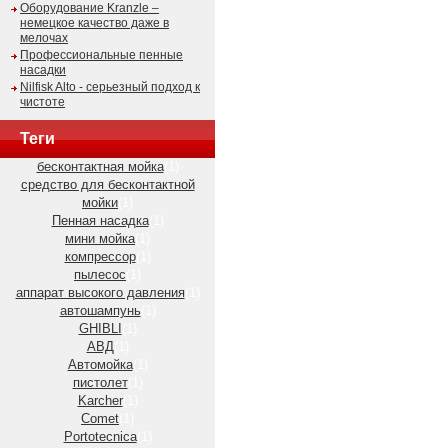
Оборудование Kranzle –
немецкое качество даже в
мелочах
Профессиональные пенные
насадки
Nilfisk Alto - серьезный подход к
чистоте
Теги
бесконтактная мойка
(1)
средство для бесконтактной
мойки
(1)
Пенная насадка
(1)
мини мойка
(1)
компрессор
(1)
пылесос
(1)
аппарат высокого давления
(1)
автошампунь
(1)
GHIBLI
(1)
АВД
(1)
Автомойка
(1)
пистолет
(1)
Karcher
(1)
Comet
(1)
Portotecnica
(1)