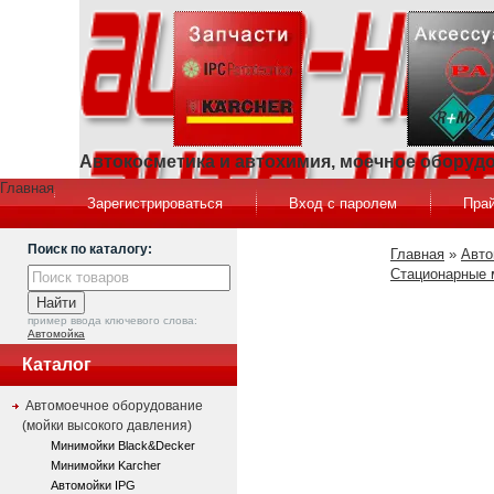
Автокосметика и автохимия, моечное оборуд
Главная
Зарегистрироваться
Вход с паролем
Прай
Поиск по каталогу:
Главная
»
Авто
Стационарные 
пример ввода ключевого слова:
Автомойка
Каталог
Автомоечное оборудование
(мойки высокого давления)
Минимойки Black&Decker
Минимойки Karcher
Автомойки IPG