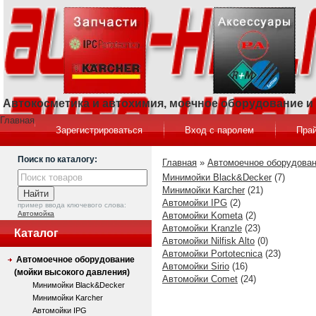
Автокосметика и автохимия, моечное оборудование 
Главная
Зарегистрироваться
Вход с паролем
Прай
Поиск по каталогу:
Главная
»
Автомоечное оборудован
Минимойки Black&Decker
(7)
Минимойки Karcher
(21)
Автомойки IPG
(2)
пример ввода ключевого слова:
Автомойка
Автомойки Kometa
(2)
Автомойки Kranzle
(23)
Каталог
Автомойки Nilfisk Alto
(0)
Автомойки Portotecnica
(23)
Автомоечное оборудование
Автомойки Sirio
(16)
(мойки высокого давления)
Автомойки Comet
(24)
Минимойки Black&Decker
Минимойки Karcher
Автомойки IPG