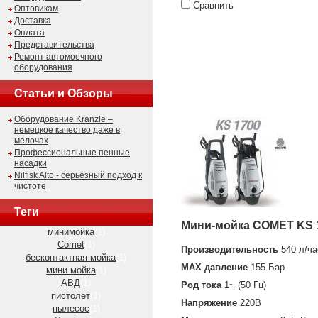
Сравнить
Оптовикам
Доставка
Оплата
Представительства
Ремонт автомоечного
оборудования
Статьи и Обзоры
Оборудование Kranzle –
немецкое качество даже в
мелочах
Профессиональные пенные
насадки
Nilfisk Alto - серьезный подход к
чистоте
Теги
Мини-мойка COMET KS 
минимойка
(1)
Comet
(1)
Производительность
540 л/ча
бесконтактная мойка
(1)
MAX давление
155 Бар
мини мойка
(1)
АВД
(1)
Род тока
1~ (50 Гц)
пистолет
(1)
Напряжение
220В
пылесос
(1)