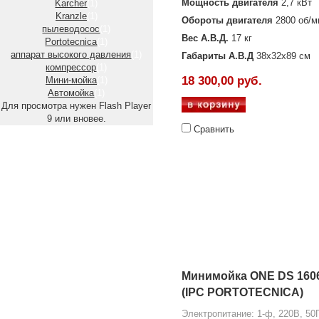
Мощность двигателя
2,7 кВт
Karcher
(1)
Kranzle
(1)
Обороты двигателя
2800 об/м
пылеводосос
(1)
Вес А.В.Д.
17 кг
Portotecnica
(1)
аппарат высокого давления
(1)
Габариты А.В.Д
38х32х89 см
компрессор
(1)
18 300,00 руб.
Мини-мойка
(1)
Автомойка
(1)
Для просмотра нужен Flash Player
9 или вновее.
Сравнить
Минимойка ONE DS 160
(IPC PORTOTECNICA)
Электропитание: 1-ф, 220В, 50