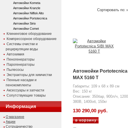
Автомойки Kometa
Автомойки Kranzle
Сортировать по: н
Автомойки Nilfisk Alto
Автомойки Portotecnica
Автомойки Sirio
Автомойки Comet
Клининговое оборудование
Компрессорное оборудование
Системы очистки и
рециркуляции воды
Автохимия
Пеногенераторы
Парогенераторы
Пылесосы
Автомойки Portotecnica 
Экстракторы для химчистки
MAX 5160 T
Пенные насадки и
пенокомплекты
Габариты: 109 x 68 x 89 см
Аксессуары и запчасти
Вес: 150 кг
Сопутствующие товары
Описание: 350бар, 900л/ч, 1200
380В, 1400об, 150кг
Информация
130 290,00 руб.
О магазине
Акции
Сотрудничество