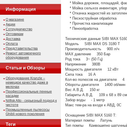
* Мойка дорожек, площадей, фа
* Мойка сельхоз инвентаря, убор
Информация
* Откачка жидкостей из затоплен
* Пескоструйная обработка
О магазине
* Прочистка канализации
Акции
* Пенообработка
Сотрудничество
Оптовикам
Технические данные SIBI MAX 5160
Доставка
Оплата
Модель SIBI MAX DS 3180 T
Представительства
Производительность 900 л/ч
Ремонт автомоечного
MAX давление 350 Бар
оборудования
Род тока 3~ (50 Гц)
Напряжение 380В
Статьи и Обзоры
Мощность двигателя 12 кВт
Сила тока 16 А
Оборудование Kranzle –
Кол-во полюсов на двигателе 4
немецкое качество даже в
Обороты двигателя 1400 об/мин
мелочах
Вес А.В.Д. 150 кг
Профессиональные пенные
Габариты А.В.Д. 109 x 68 x 89 см
насадки
Забор воды - 1 метр
Nilfisk Alto - серьезный подход к
чистоте
Макс тем-ра на входе к АВД, 0С 
Промышленные пылесосы
Ghibli нового поколения
Оснащение SIBI MAX 5160 T:
Материал помпы Латунь
Теги
Тип помпы Кривошипно шатунны