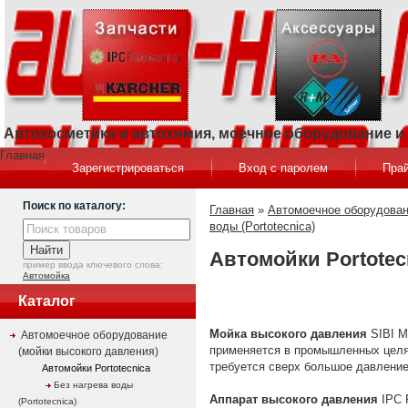
Автокосметика и автохимия, моечное оборудование 
Главная
Зарегистрироваться
Вход с паролем
Прай
Поиск по каталогу:
Главная
»
Автомоечное оборудован
воды (Portotecnica)
Автомойки Portotecn
пример ввода ключевого слова:
Автомойка
Каталог
Мойка высокого давления
SIBI M
Автомоечное оборудование
применяется в промышленных целях
(мойки высокого давления)
требуется сверх большое давление
Автомойки Portotecnica
Без нагрева воды
Аппарат высокого давления
IPC 
(Portotecnica)