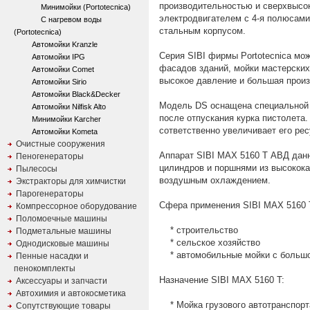
производительностью и сверхвысо
Минимойки (Portotecnica)
электродвигателем с 4-я полюсами
С нагревом воды
стальным корпусом.
(Portotecnica)
Автомойки Kranzle
Серия SIBI фирмы Portotecnica мо
Автомойки IPG
фасадов зданий, мойки мастерских,
Автомойки Comet
высокое давление и большая произ
Автомойки Sirio
Автомойки Black&Decker
Модель DS оснащена специальной с
Автомойки Nilfisk Alto
после отпускания курка пистолета.
Минимойки Karcher
сответственно увеличивает его рес
Автомойки Kometa
Очистные сооружения
Аппарат SIBI MAX 5160 T АВД данн
Пеногенераторы
цилиндров и поршнями из высокока
Пылесосы
воздушным охлаждением.
Экстракторы для химчистки
Парогенераторы
Сфера применения SIBI MAX 5160 
Компрессорное оборудование
Поломоечные машины
* строительство
Подметальные машины
* сельское хозяйство
Однодисковые машины
* автомобильные мойки с больш
Пенные насадки и
пенокомплекты
Назначение SIBI MAX 5160 T:
Аксессуары и запчасти
Автохимия и автокосметика
* Мойка грузового автотранспорт
Сопутствующие товары