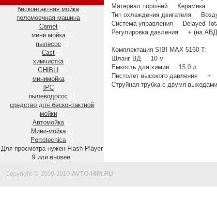
Материал поршней Керамика
бесконтактная мойка
(1)
Тип охлаждения двигателя Возд
поломоечная машина
(1)
Система управления Delayed Tota
Comet
(1)
Регулировка давления + (на АВД
мини мойка
(1)
пылесос
(1)
Комплектация SIBI MAX 5160 T:
Cast
(1)
Шланг ВД 10 м
химчистка
(1)
Емкость для химии 15,0 л
GHIBLI
(1)
Пистолет высокого давления +
минимойка
(1)
Струйная трубка с двумя выхода
IPC
(1)
пылеводосос
(1)
средство для бесконтактной
мойки
(1)
Автомойка
(1)
Мини-мойка
(1)
Portotecnica
(1)
Для просмотра нужен Flash Player
9 или вновее.
Copyright © 2009-2010
AVTO-HIM.RU