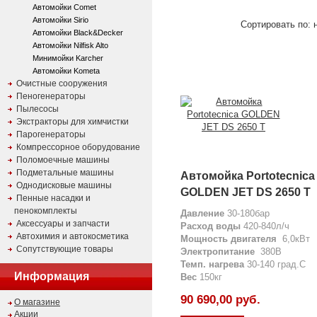
Автомойки Comet
Автомойки Sirio
Сортировать по: н
Автомойки Black&Decker
Автомойки Nilfisk Alto
Минимойки Karcher
Автомойки Kometa
Очистные сооружения
Пеногенераторы
Пылесосы
Экстракторы для химчистки
Парогенераторы
Компрессорное оборудование
Поломоечные машины
Подметальные машины
Автомойка Portotecnica
Однодисковые машины
GOLDEN JET DS 2650 T
Пенные насадки и
пенокомплекты
Давление
30-180бар
Аксессуары и запчасти
Расход
воды
420-840л/ч
Автохимия и автокосметика
Мощность двигателя
6,0кВт
Сопутствующие товары
Электропитание
380В
Темп. нагрева
30-140 град.С
Информация
Вес
150кг
90 690,00 руб.
О магазине
Акции