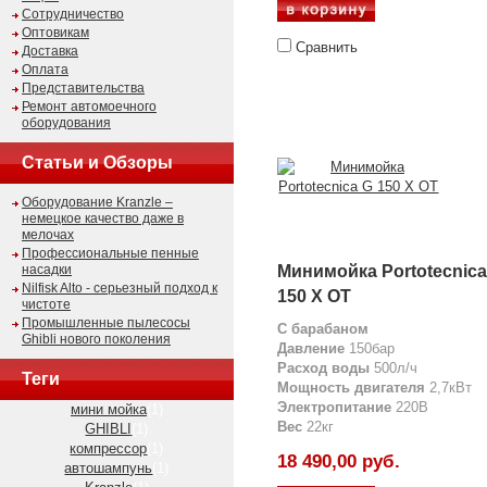
Сотрудничество
Оптовикам
Сравнить
Доставка
Оплата
Представительства
Ремонт автомоечного
оборудования
Статьи и Обзоры
Оборудование Kranzle –
немецкое качество даже в
мелочах
Профессиональные пенные
насадки
Минимойка Portotecnica
Nilfisk Alto - серьезный подход к
150 X OT
чистоте
Промышленные пылесосы
С барабаном
Ghibli нового поколения
Давление
150бар
Расход воды
500л/ч
Теги
Мощность двигателя
2,7кВт
Электропитание
220В
мини мойка
(1)
Вес
22кг
GHIBLI
(1)
компрессор
(1)
18 490,00 руб.
автошампунь
(1)