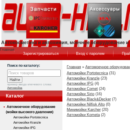
Автокосметика и автохимия, моечное оборудование 
Главная
Зарегистрироваться
Вход с паролем
Прай
Поиск по каталогу:
Главная
»
Автомоечное оборудован
Автомойки Portotecnica
(31)
Автомойки Kranzle
(23)
Автомойки IPG
(4)
пример ввода ключевого слова:
Автомойка
Автомойки Comet
(24)
Автомойки Sirio
(16)
Каталог
Автомойки Black&Decker
(7)
Автомойки Nilfisk Alto
(0)
Автомоечное оборудование
Минимойки Karcher
(20)
(мойки высокого давления)
Автомойки Kometa
(2)
Автомойки Portotecnica
Автомойки Kranzle
Автомойки IPG