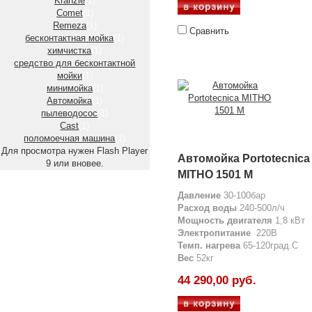
Kranzle
(1)
Comet
(1)
Remeza
(1)
Сравнить
бесконтактная мойка
(1)
химчистка
(1)
средство для бесконтактной
мойки
(1)
минимойка
(1)
Автомойка
(1)
пылеводосос
(1)
Cast
(1)
поломоечная машина
(1)
Для просмотра нужен Flash Player
Автомойка Portotecnica
9 или вновее.
MITHO 1501 M
Давление
30-100бар
Расход
воды
240-500л/ч
Мощность двигателя
1,8 кВт
Электропитание
220В
Темп. нагрева
65-120град.С
Вес
52кг
44 290,00 руб.