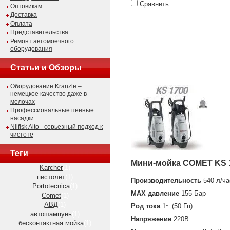
Сравнить
Оптовикам
Доставка
Оплата
Представительства
Ремонт автомоечного
оборудования
Статьи и Обзоры
Оборудование Kranzle –
немецкое качество даже в
мелочах
Профессиональные пенные
насадки
Nilfisk Alto - серьезный подход к
чистоте
Теги
Мини-мойка COMET KS 
Karcher
(1)
пистолет
(1)
Производительность
540 л/ча
Portotecnica
(1)
MAX давление
155 Бар
Comet
(1)
АВД
(1)
Род тока
1~ (50 Гц)
автошампунь
(1)
Напряжение
220В
бесконтактная мойка
(1)