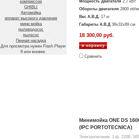
Мощность двигателя
2,7 кВт
компрессор
(1)
GHIBLI
(1)
Обороты двигателя
2800 об/м
Автомойка
(1)
Вес А.В.Д.
17 кг
аппарат высокого давления
(1)
мини мойка
(1)
Габариты А.В.Д
38х32х89 см
пылеводосос
(1)
18 300,00 руб.
пылесос
(1)
Пенная насадка
(1)
Для просмотра нужен Flash Player
9 или вновее.
Сравнить
Минимойка ONE DS 160
(IPC PORTOTECNICA)
Электропитание: 1-ф, 220В, 50