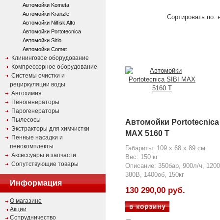
Автомойки Kometa
Автомойки Kranzle
Сортировать по: н
Автомойки Nilfisk Alto
Автомойки Portotecnica
Автомойки Sirio
Автомойки Comet
Клининговое оборудование
Компрессорное оборудование
Системы очистки и
рециркуляции воды
Автохимия
Пеногенераторы
Парогенераторы
Пылесосы
Автомойки Portotecnica 
Экстракторы для химчистки
MAX 5160 T
Пенные насадки и
пенокомплекты
Габариты: 109 x 68 x 89 см
Аксессуары и запчасти
Вес: 150 кг
Сопутствующие товары
Описание: 350бар, 900л/ч, 1200
380В, 1400об, 150кг
Информация
130 290,00 руб.
О магазине
Акции
Сотрудничество