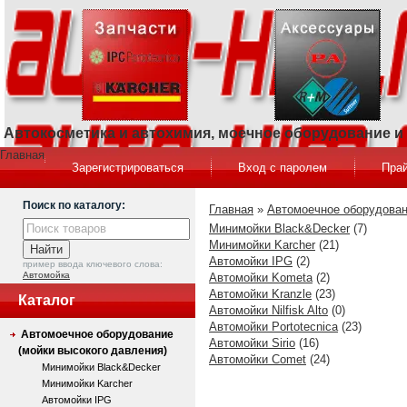
Автокосметика и автохимия, моечное оборудование 
Главная
Зарегистрироваться
Вход с паролем
Прай
Поиск по каталогу:
Главная
»
Автомоечное оборудован
Минимойки Black&Decker
(7)
Минимойки Karcher
(21)
Автомойки IPG
(2)
пример ввода ключевого слова:
Автомойка
Автомойки Kometa
(2)
Автомойки Kranzle
(23)
Каталог
Автомойки Nilfisk Alto
(0)
Автомойки Portotecnica
(23)
Автомоечное оборудование
Автомойки Sirio
(16)
(мойки высокого давления)
Автомойки Comet
(24)
Минимойки Black&Decker
Минимойки Karcher
Автомойки IPG