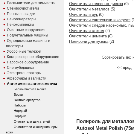
Распылители для химчистки
Очистители колесных дисков
(0)
Стеклоочистители
Очистители металлов
(5)
Пенные насадки
Очистители рук
(0)
Пеногенераторы
Очистители сантехники и кафеля
(
Пенокомплекты
Очистители следов насекомых, пы
Очистные сооружения
Очистители стекол
(2)
Подметальные машины
Очистители цемента
(0)
Однодисковые машины и
Полироли для кузова
(2)
полотеры
Уборочные тележки
Компрессорное оборудование
Сортировать по: 
Насосное оборудование
<< пре
Снегоуборщики
Электрогенераторы
Аксессуары и запчасти
Автохимия и автокосметика
Бесконтактная мойка
Воски
Зимние средства
Наборы
Нордвэй
Нордикс
Полироль для металло
Очистители двигателей
Очистители и кондиционеры
Autosol Metal Polish (75
кожи