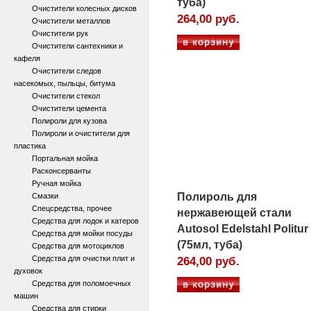
туба)
Очистители колесных дисков
264,00 руб.
Очистители металлов
Очистители рук
Очистители сантехники и
кафеля
Очистители следов
насекомых, пыльцы, битума
Очистители стекол
Очистители цемента
Полироли для кузова
Полироли и очистители для
пластика
Портальная мойка
Расконсерванты
Ручная мойка
Полироль для
Смазки
Спецсредства, прочее
нержавеющей стали
Средства для лодок и катеров
Autosol Edelstahl Politur
Средства для мойки посуды
(75мл, туба)
Средства для мотоциклов
Средства для очистки плит и
264,00 руб.
духовок
Средства для поломоечных
машин
Средства для стирки