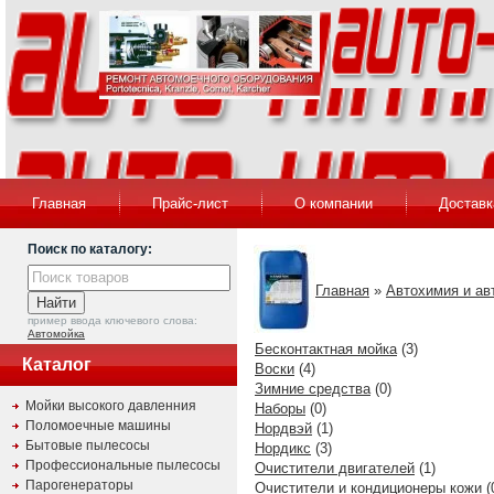
Главная
Прайс-лист
О компании
Доставк
Поиск по каталогу:
Главная
»
Автохимия и ав
пример ввода ключевого слова:
Автомойка
Бесконтактная мойка
(3)
Каталог
Воски
(4)
Зимние средства
(0)
Мойки высокого давленния
Наборы
(0)
Поломоечные машины
Нордвэй
(1)
Бытовые пылесосы
Нордикс
(3)
Профессиональные пылесосы
Очистители двигателей
(1)
Парогенераторы
Очистители и кондиционеры кожи
(