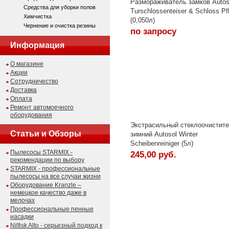
Размораживатель замков Auto
Средства для уборки полов
Turschlossenteiser & Schloss Pf
Химчистка
(0,050л)
Чернение и очистка резины
по запросу
Информация
О магазине
Акции
Сотрудничество
Доставка
Оплата
Ремонт автомоечного
оборудования
Экстрасильный стеклоочистит
Статьи и Обзоры
зимний Autosol Winter
Scheibenreiniger (5л)
Пылесосы STARMIX -
245,00 руб.
рекомендации по выбору
STARMIX - профессиональные
пылесосы на все случаи жизни
Оборудование Kranzle –
немецкое качество даже в
мелочах
Профессиональные пенные
насадки
Nilfisk Alto - серьезный подход к