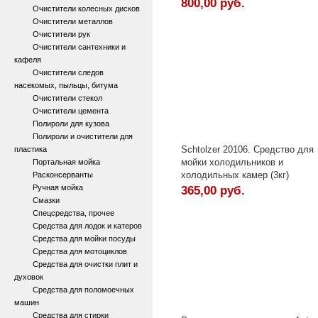
800,00 руб.
Очистители колесных дисков
Очистители металлов
Очистители рук
Очистители сантехники и
кафеля
Очистители следов
насекомых, пыльцы, битума
Очистители стекол
Очистители цемента
Полироли для кузова
Полироли и очистители для
Schtolzer 20106. Средство для
пластика
мойки холодильников и
Портальная мойка
холодильных камер (3кг)
Расконсерванты
Ручная мойка
365,00 руб.
Смазки
Спецсредства, прочее
Средства для лодок и катеров
Средства для мойки посуды
Средства для мотоциклов
Средства для очистки плит и
духовок
Средства для поломоечных
машин
Средства для стирки