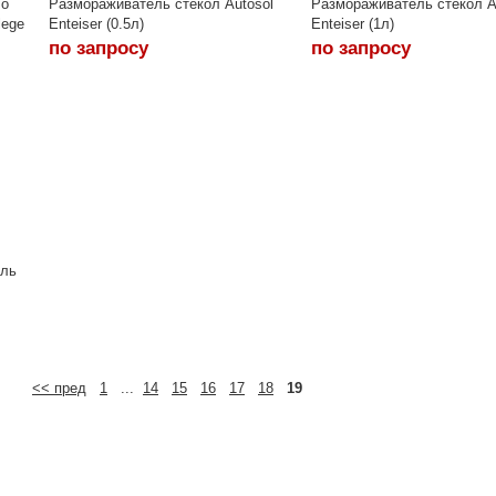
so
Размораживатель стекол Autosol
Размораживатель стекол A
lege
Enteiser (0.5л)
Enteiser (1л)
по запросу
по запросу
ель
<< пред
1
...
14
15
16
17
18
19