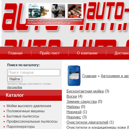
Главная
Прайс-лист
О компании
Доставк
Поиск по каталогу:
Главная
»
Автохимия и ав
пример ввода ключевого слова:
Автомойка
Бесконтактная мойка
(3)
Каталог
Воски
(4)
Зимние средства
(0)
Мойки высокого давленния
Наборы
(0)
Поломоечные машины
Нордвэй
(1)
Бытовые пылесосы
Нордикс
(3)
Профессиональные пылесосы
Очистители двигателей
(1)
Парогенераторы
Очистители и кондиционеры кожи
(