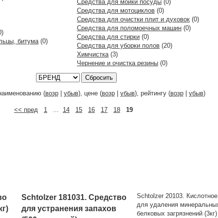
Средства для мойки посуды
(0)
Средства для мотоциклов
(0)
Средства для очистки плит и духовок
(0)
Средства для поломоечных машин
(0)
0)
Средства для стирки
(0)
льцы, битума
(0)
Средства для уборки полов
(20)
Химчистка
(3)
Чернение и очистка резины
(0)
Сбросить
наименованию (
возр
|
убыв
), цене (
возр
|
убыв
), рейтингу (
возр
|
убыв
)
<< пред
1
...
14
15
16
17
18
19
Schtolzer 20103. Кислотно
во
Schtolzer 181031. Средство
для удаления минеральны
кг)
для устранения запахов
белковых загрязнений (3кг)