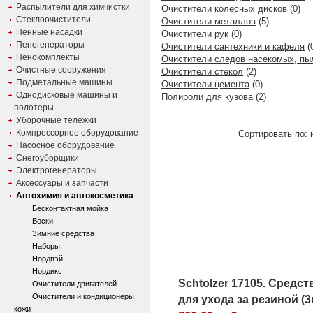
Распылители для химчистки
Очистители колесных дисков
(0)
Стеклоочистители
Очистители металлов
(5)
Пенные насадки
Очистители рук
(0)
Пеногенераторы
Очистители сантехники и кафеля
(
Пенокомплекты
Очистители следов насекомых, пы
Очистные сооружения
Очистители стекол
(2)
Подметальные машины
Очистители цемента
(0)
Однодисковые машины и
Полироли для кузова
(2)
полотеры
Уборочные тележки
Компрессорное оборудование
Сортировать по: 
Насосное оборудование
Снегоуборщики
Электрогенераторы
Аксессуары и запчасти
Автохимия и автокосметика
Бесконтактная мойка
Воски
Зимние средства
Наборы
Нордвэй
Нордикс
Schtolzer 17105. Средст
Очистители двигателей
Очистители и кондиционеры
для ухода за резиной (3
кожи